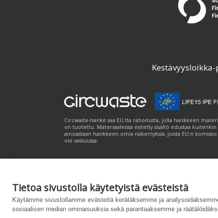
Kestävyysloikka-
Circwaste-hanke saa EU:lta rahoitusta, jolla hankkeen materi
on tuotettu. Materiaaleissa esitetty sisältö edustaa kuitenkin
ainoastaan hankkeen omia näkemyksiä, joista EU:n komissio
ole vastuussa.
Tietoa sivustolla käytetyistä evästeistä
Palvelukuvaus
|
Tietosuojailmoitus
|
Saavutet
Käytämme sivustollamme evästeitä kerätäksemme ja analysoidaksemme 
sosiaalisen median ominaisuuksia sekä parantaaksemme ja räätälöidäks
Powered by
– Suunniteltu
Customizrilla