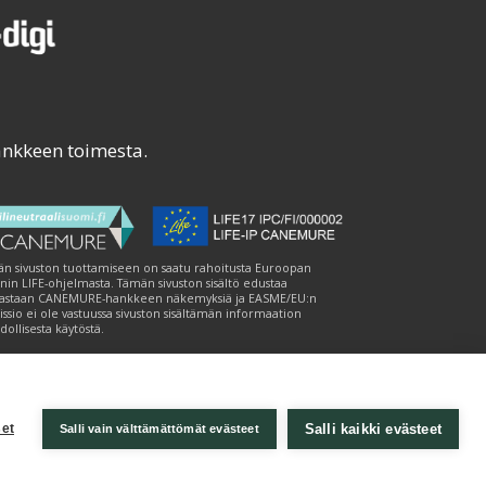
ankkeen toimesta.
n sivuston tuottamiseen on saatu rahoitusta Euroopan
nin LIFE-ohjelmasta. Tämän sivuston sisältö edustaa
astaan CANEMURE-hankkeen näkemyksiä ja EASME/EU:n
ssio ei ole vastuussa sivuston sisältämän informaation
ollisesta käytöstä.
Salli kaikki evästeet
et
Salli vain välttämättömät evästeet