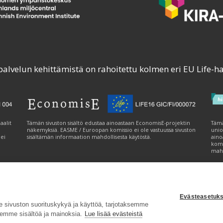
palvelun kehittämistä on rahoitettu kolmen eri EU Life-h
aalit
Tämän sivuston sisältö edustaa ainoastaan EconomisE-projektin
Tämä
näkemyksiä. EASME / Euroopan komissio ei ole vastuussa sivuston
unio
 ei
sisältämän informaation mahdollisesta käytöstä.
aino
komi
mahd
Evästeasetuks
tavuusseloste
|
Evästeasetukset
|
Lähetä palautetta (syke.fi)
sivuston suorituskykyä ja käyttöä, tarjotaksemme
emme sisältöä ja mainoksia.
Lue lisää evästeistä