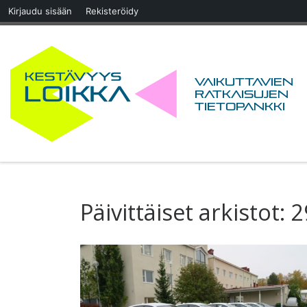
Kirjaudu sisään
Rekisteröidy
Skip to content
Vaikuttavien
ratkaisujen
tietopankki
Päivittäiset arkistot:
2