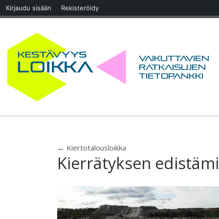
Kirjaudu sisään
Rekisteröidy
Skip to content
Vaikuttavien
ratkaisujen
tietopankki
←
Kiertotalousloikka
Kierrätyksen edistämi