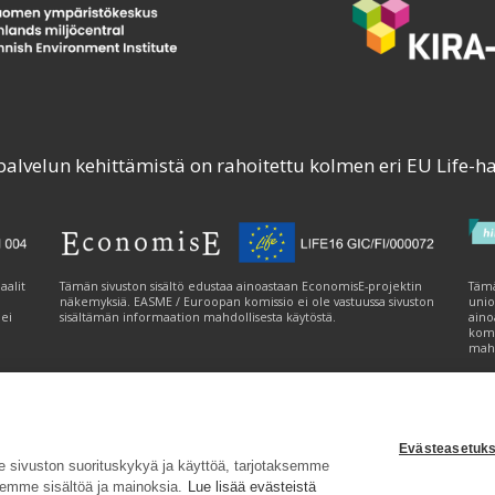
palvelun kehittämistä on rahoitettu kolmen eri EU Life-h
aalit
Tämän sivuston sisältö edustaa ainoastaan EconomisE-projektin
Tämä
näkemyksiä. EASME / Euroopan komissio ei ole vastuussa sivuston
unio
 ei
sisältämän informaation mahdollisesta käytöstä.
aino
komi
mahd
Evästeasetuks
tavuusseloste
|
Evästeasetukset
|
Lähetä palautetta (syke.fi)
sivuston suorituskykyä ja käyttöä, tarjotaksemme
emme sisältöä ja mainoksia.
Lue lisää evästeistä