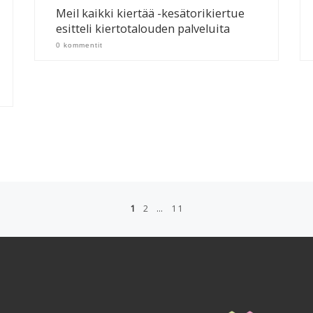
Meil kaikki kiertää -kesätorikiertue
esitteli kiertotalouden palveluita
0 kommentit
1
2
…
11