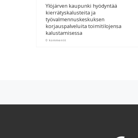
Ylöjärven kaupunki hyödyntää
kierrätyskalusteita ja
työvalmennuskeskuksen
korjauspalveluita toimitilojensa
kalustamisessa
0 kommentit
Artikkelien navigointi