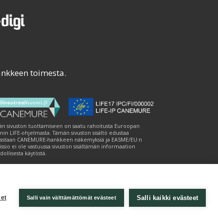
ankkeen toimesta.
n sivuston tuottamiseen on saatu rahoitusta Euroopan
nin LIFE-ohjelmasta. Tämän sivuston sisältö edustaa
astaan CANEMURE-hankkeen näkemyksiä ja EASME/EU:n
ssio ei ole vastuussa sivuston sisältämän informaation
ollisesta käytöstä.
Salli kaikki evästeet
et
Salli vain välttämättömät evästeet