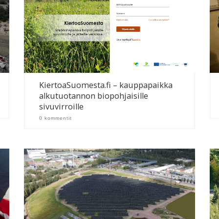
KiertoaSuomesta.fi – kauppapaikka
alkutuotannon biopohjaisille
sivuvirroille
0 kommentit