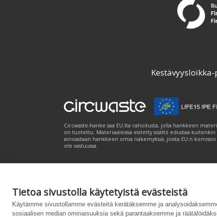
Kestävyysloikka-
Circwaste-hanke saa EU:lta rahoitusta, jolla hankkeen materi
on tuotettu. Materiaaleissa esitetty sisältö edustaa kuitenkin
ainoastaan hankkeen omia näkemyksiä, joista EU:n komissio
ole vastuussa.
Tietoa sivustolla käytetyistä evästeistä
Palvelukuvaus
|
Tietosuojailmoitus
|
Saavutet
Käytämme sivustollamme evästeitä kerätäksemme ja analysoidaksemme 
sosiaalisen median ominaisuuksia sekä parantaaksemme ja räätälöidäks
Powered by
– Suunniteltu
Customizrilla