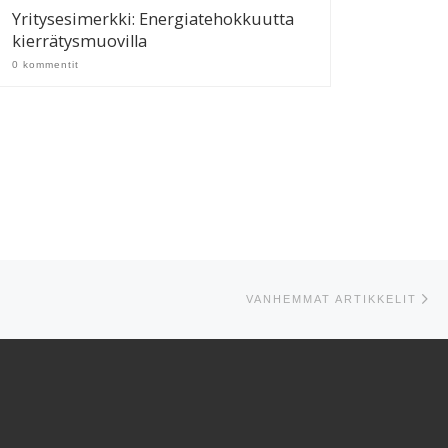
Yritysesimerkki: Energiatehokkuutta
kierrätysmuovilla
0 kommentit
Va
VANHEMMAT ARTIKKELIT