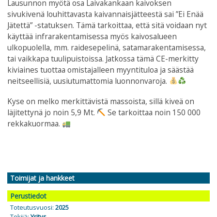
Lausunnon myötä osa Laivakankaan kaivoksen
sivukivenä louhittavasta kaivannaisjätteestä sai ”Ei Enää
Jätettä” -statuksen. Tämä tarkoittaa, että sitä voidaan nyt
käyttää infrarakentamisessa myös kaivosalueen
ulkopuolella, mm. raidesepelinä, satamarakentamisessa,
tai vaikkapa tuulipuistoissa. Jatkossa tämä CE-merkitty
kiviaines tuottaa omistajalleen myyntituloa ja säästää
neitseellisiä, uusiutumattomia luonnonvaroja.
Kyse on melko merkittävistä massoista, sillä kiveä on
läjitettynä jo noin 5,9 Mt.
Se tarkoittaa noin 150 000
rekkakuormaa.
Toimijat ja hankkeet
Perustiedot
Toteutusvuosi:
2025
Tekijä:
Yritys