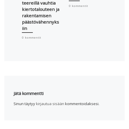
teereillä vauhtia
metall
0 kommentit
kiertotalouteen ja
nurkis
rakentamisen
kaupa
päästövähennyks
0 komme
iin
0 kommentit
Jätä kommentti
Sinun täytyy
kirjautua sisään
kommentoidaksesi.