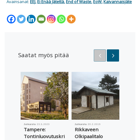
Avainsanat:
EEJ
,
Ei Enää Jätettä
,
End of Waste
,
EoW
,
Kaivannaisjäte
Saatat myös pitää
Julkaistu
23.5.2023
Julkaistu
20.2.2019
Julkaistu
Tampere:
Rikkaveen
Yritys
Tontinluovutuskri
Olkipaalitalo
Romuk