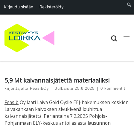
Kirjaudu sisään
Rekisteröidy
Skip to content
Searc
Vali
5,9 Mt kaivannaisjätettä materiaaliksi
kirjoittajalta
FeasibOy
|
Julkaistu
25.8.2025
|
0 kommentit
Feasib
Oy laati Laiva Gold Oy:lle EEJ-hakemuksen koskien
Laivakankaan kaivoksen sivukivenä louhittua
kaivannaisjätettä. Perjantaina 7.2.2025 Pohjois-
Pohjanmaan ELY-keskus antoi asiasta lausunnon.