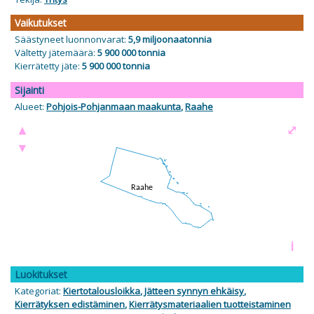
Vaikutukset
Säästyneet luonnonvarat:
5,9 miljoonaa
tonnia
Vältetty jätemäärä:
5 900 000 tonnia
Kierrätetty jäte:
5 900 000 tonnia
Sijainti
Alueet:
Pohjois-Pohjanmaan maakunta
,
Raahe
▲
⤢
▼
i
Luokitukset
Kategoriat:
Kiertotalousloikka
,
Jätteen synnyn ehkäisy
,
Kierrätyksen edistäminen
,
Kierrätysmateriaalien tuotteistaminen