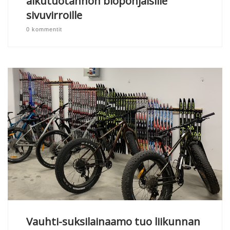
alkutuotannon biopohjaisille
sivuvirroille
0 kommentit
Vauhti-suksilainaamo tuo liikunnan