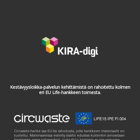
Kestävyysloikka-palvelun kehittämistä on rahoitettu kolmen
eri EU Life-hankkeen toimesta.
Circwaste-hanke saa EU:lta rahoitusta, jolla hankkeen materiaalit on
tuotettu. Materiaaleissa esitetty sisältö edustaa kuitenkin ainoastaan
hankkeen omia näkemyksiä, joista EU:n komissio ei ole vastuussa.