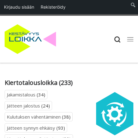
Kirjaudu sisään
Rekisteröidy
Skip to content
Searc
Vali
Kiertotalousloikka (233)
Jakamistalous
(34)
Jätteen jalostus
(24)
Kulutuksen vähentäminen
(38)
Jätteen synnyn ehkäisy
(93)