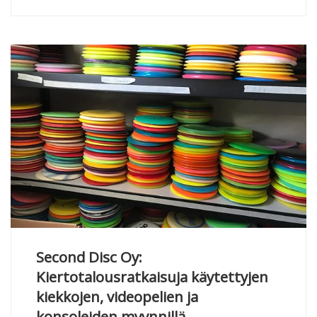
Second Disc Oy:
Kiertotalousratkaisuja käytettyjen
kiekkojen, videopelien ja
konsoleiden myynnillä