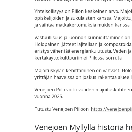
Yhteisöllisyys on Piilon keskeinen arvo. Maj
opiskelijoiden ja sukulaisten kanssa. Majoittuj
ja vaihtaa matkakertomuksia muiden kanssa.
Vastuullisuus ja luonnon kunnioittaminen on 
Holopainen. Jätteet lajitellaan ja kompostoid
eristys vähentää energiankulutusta. Veden ja
kertakäyttökulttuuriin ei Piilossa sorruta.
Majoituskylän kehittäminen on vahvasti Holop
yrittäjän haaveissa on joskus rakentaa alue
Venejoen Piilo voitti vuoden majoituskohtee
vuonna 2025.
Tutustu Venejoen Piiloon:
https://venejoenpi
Venejoen Myllyllä historia 