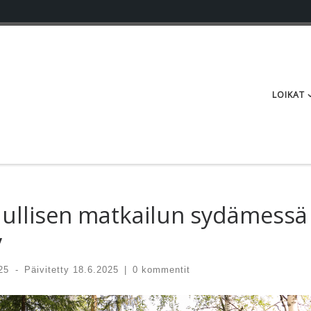
LOIKAT
uullisen matkailun sydämessä
y
25
-
Päivitetty
18.6.2025
|
0 kommentit