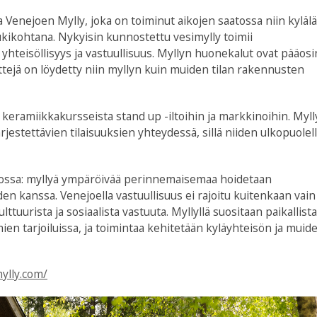
Venejoen Mylly, joka on toiminut aikojen saatossa niin kyläl
ikohtana. Nykyisin kunnostettu vesimylly toimii
 yhteisöllisyys ja vastuullisuus. Myllyn huonekalut ovat pääosi
nttejä on löydetty niin myllyn kuin muiden tilan rakennusten
 keramiikkakursseista stand up -iltoihin ja markkinoihin. Myll
jestettävien tilaisuuksien yhteydessä, sillä niiden ulkopuolella
ssa: myllyä ympäröivää perinnemaisemaa hoidetaan
n kanssa. Venejoella vastuullisuus ei rajoitu kuitenkaan vain
tuurista ja sosiaalista vastuuta. Myllyllä suositaan paikallista
en tarjoiluissa, ja toimintaa kehitetään kyläyhteisön ja muid
ylly.com/