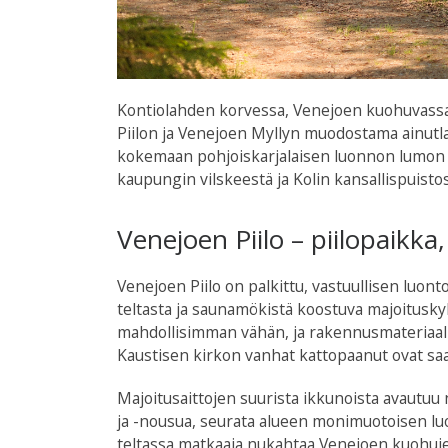
Kontiolahden korvessa, Venejoen kuohuvassa s
Piilon ja Venejoen Myllyn muodostama ainutla
kokemaan pohjoiskarjalaisen luonnon lumon 
kaupungin vilskeestä ja Kolin kansallispuistos
Venejoen Piilo – piilopaikka,
Venejoen Piilo on palkittu, vastuullisen luo
teltasta ja saunamökistä koostuva majoitusk
mahdollisimman vähän, ja rakennusmateriaalit 
Kaustisen kirkon vanhat kattopaanut ovat sa
Majoitusaittojen suurista ikkunoista avautu
ja -nousua, seurata alueen monimuotoisen luo
teltassa matkaaja nukahtaa Venejoen kuohuj