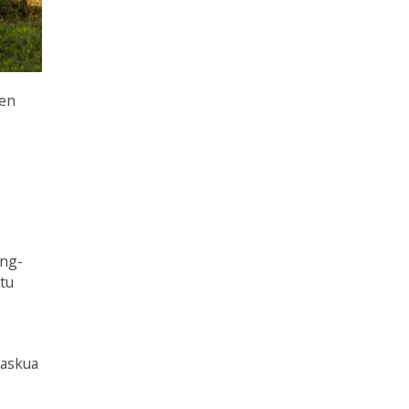
oen
ing-
tu
laskua