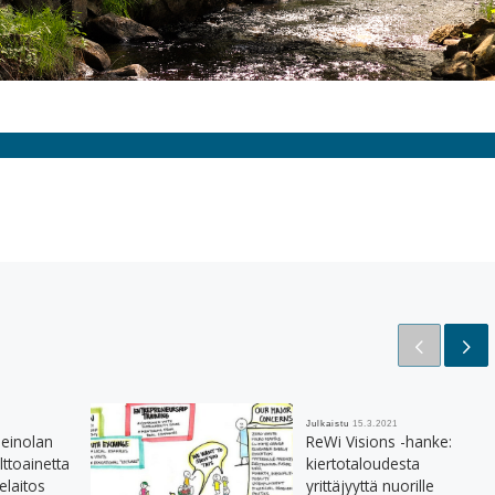
Julkaistu
15.3.2021
einolan
ReWi Visions -hanke:
ttoainetta
kiertotaloudesta
elaitos
yrittäjyyttä nuorille