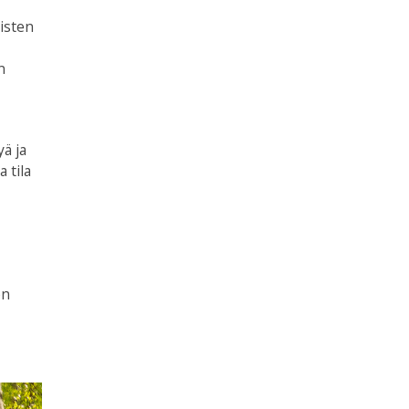
äisten
n
yä ja
 tila
en