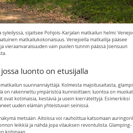
yleilyssä, sijaitsee Pohjois-Karjalan matkailun helmi: Venej
atuinen matkailukokonaisuus. Venejoella matkailija pääsee
ja vieraanvaraisuuden vain puolen tunnin päässä Joensuun
ta.
 jossa luonto on etusijalla
ntomatkailun suunnannäyttäjä. Kolmesta majoitusaitasta, glamp
ylä on rakennettu ympäristöä kunnioittaen: luontoa on muokat
ovat kotimaisia, kestäviä ja usein kierrätettyjä. Esimerkiksi
aneet uuden elämän yhteistuvan seinissä.
u näkymä metsään. Aitoissa voi rauhoittua katsomaan auringon
nnon leikkiä ja nähdä jopa vilauksen revontulista. Glamping-
en kohinaan.