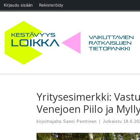
Kirjaudu sisään
Rekisteröidy
Skip to content
Vaikuttavien
ratkaisujen
tietopankki
Yritysesimerkki: Vast
Venejoen Piilo ja Myll
kirjoittajalta
Sanni Penttinen
|
Julkaistu
18.6.20