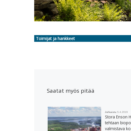
Toimijat ja hankkeet
Saatat myös pitää
Julkaistu
5.4.2019
Stora Enson H
tehtaan biopol
valmistava ko