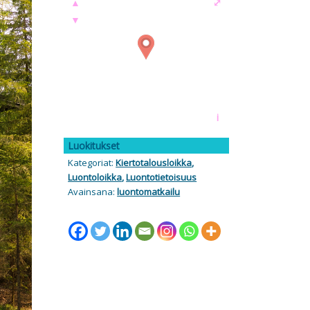
▲
⤢
▼
i
Luokitukset
Kategoriat:
Kiertotalousloikka
,
Luontoloikka
,
Luontotietoisuus
Avainsana:
luontomatkailu