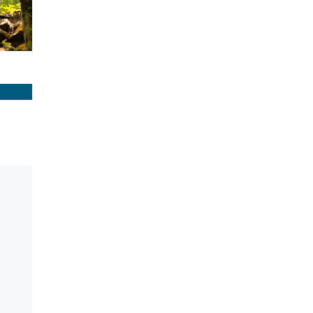
Julkaistu
15.6.2022
Helsingin Kalasatamassa
on otettu käyttöön
usean kohteen yhteiset