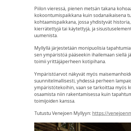
Piilon vieressä, pienen metsän takana kohoaa 
kokoontumispaikkana kuin sodanaikaisena tuk
kohtaamispaikkana, jossa yhdistyvät historia,
kierrätettyjä tai käytettyjä, ja sisustuseleme
uumenista.
Myllyllä järjestetään monipuolisia tapahtumia
sen ympäristöä pääseekin ihailemaan siellä jär
toimii yrittäjäperheen kotipihana.
Ympäristöarvot näkyvät myös maisemanhoido
suunnitelmallisesti, yhdessä perheen lampaide
ympäristötekoihin, vaan se tarkoittaa myös kult
osaamista niin rakentamisessa kuin tapahtumi
toimijoiden kanssa.
Tutustu Venejoen Myllyyn:
https://venejoenm