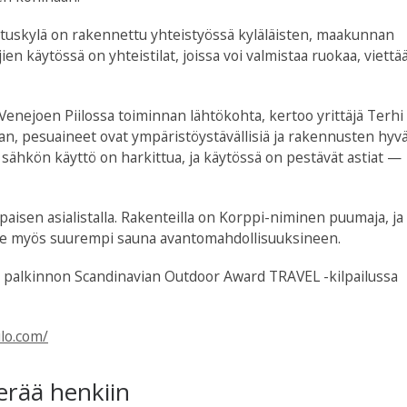
oituskylä on rakennettu yhteistyössä kyläläisten, maakunnan
ien käytössä on yhteistilat, joissa voi valmistaa ruokaa, viettä
Venejoen Piilossa toiminnan lähtökohta, kertoo yrittäjä Terhi
aan, pesuaineet ovat ympäristöystävällisiä ja rakennusten hyv
 sähkön käyttö on harkittua, ja käytössä on pestävät astiat —
aisen asialistalla. Rakenteilla on Korppi-niminen puumaja, ja
elle myös suurempi sauna avantomahdollisuuksineen.
n palkinnon Scandinavian Outdoor Award TRAVEL -kilpailussa
ilo.com/
herää henkiin