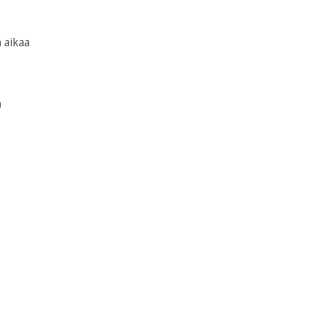
ä aikaa
ä