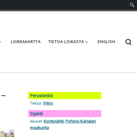
S
LOIKKAKARTTA
TIETOA LOIKASTA
ENGLISH
 –
Perustiedot
Tekijä:
Yritys
Sijainti
Alueet:
Kontiolahti
,
Pohjois-Karjalan
maakunta