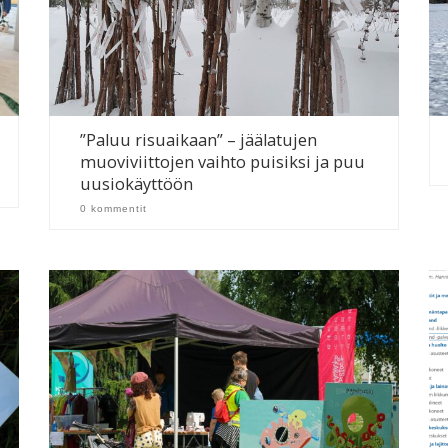
”Paluu risuaikaan” – jäälatujen
muoviviittojen vaihto puisiksi ja puu
uusiokäyttöön
0 kommentit