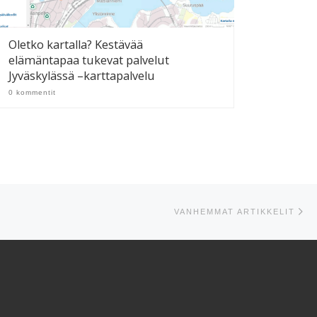
Oletko kartalla? Kestävää
elämäntapaa tukevat palvelut
Jyväskylässä –karttapalvelu
0 kommentit
Va
VANHEMMAT ARTIKKELIT