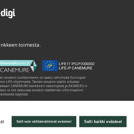
ankkeen toimesta.
n sivuston tuottamiseen on saatu rahoitusta Euroopan
nin LIFE-ohjelmasta. Tämän sivuston sisältö edustaa
astaan CANEMURE-hankkeen näkemyksiä ja EASME/EU:n
ssio ei ole vastuussa sivuston sisältämän informaation
ollisesta käytöstä.
Salli kaikki evästeet
et
Salli vain välttämättömät evästeet