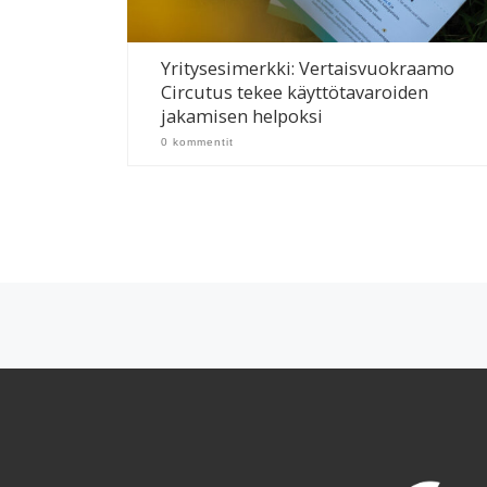
Yritysesimerkki: Vertaisvuokraamo
Circutus tekee käyttötavaroiden
jakamisen helpoksi
0 kommentit
Artikkelien navigointi