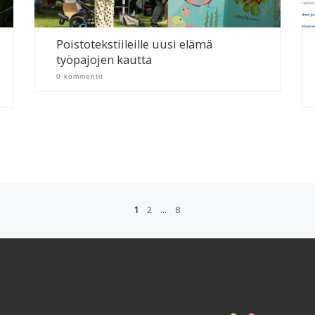
Poistotekstiileille uusi elämä
työpajojen kautta
0 kommentit
1
2
…
8