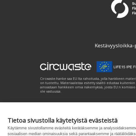
Kestävyysloikka-
Circwaste-hanke saa EU:lta rahoitusta, jolla hankkeen materi
on tuotettu. Materiaaleissa esitetty sisältö edustaa kuitenkin
ainoastaan hankkeen omia näkemyksiä, joista EU:n komissio
ole vastuussa.
Tietoa sivustolla käytetyistä evästeistä
Palvelukuvaus
|
Tietosuojailmoitus
|
Saavutet
Käytämme sivustollamme evästeitä kerätäksemme ja analysoidaksemme 
sosiaalisen median ominaisuuksia sekä parantaaksemme ja räätälöidäks
Powered by
– Suunniteltu
Customizrilla