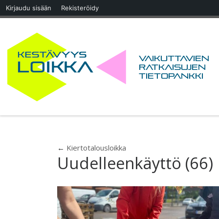
Kirjaudu sisään
Rekisteröidy
Skip to content
Vaikuttavien
ratkaisujen
tietopankki
←
Kiertotalousloikka
Uudelleenkäyttö (66)