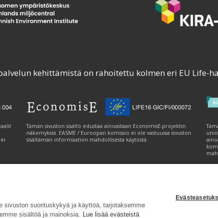
palvelun kehittämistä on rahoitettu kolmen eri EU Life-h
aalit
Tämän sivuston sisältö edustaa ainoastaan EconomisE-projektin
Tämä
näkemyksiä. EASME / Euroopan komissio ei ole vastuussa sivuston
unio
 ei
sisältämän informaation mahdollisesta käytöstä.
aino
komi
mahd
Evästeasetuks
tavuusseloste
|
Evästeasetukset
|
Lähetä palautetta (syke.fi)
sivuston suorituskykyä ja käyttöä, tarjotaksemme
emme sisältöä ja mainoksia.
Lue lisää evästeistä