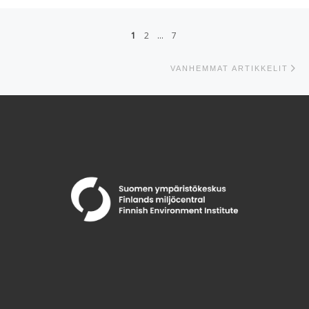
Artikkelien navigointi
1
2
…
7
Va
VANHEMMAT ARTIKKELIT