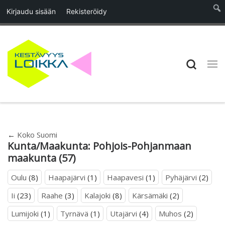
Kirjaudu sisään
Rekisteröidy
Skip to content
Searc
Vali
←
Koko Suomi
Kunta/Maakunta:
Pohjois-Pohjanmaan
maakunta
(57)
Oulu
(8)
Haapajärvi
(1)
Haapavesi
(1)
Pyhäjärvi
(2)
Ii
(23)
Raahe
(3)
Kalajoki
(8)
Kärsämäki
(2)
Lumijoki
(1)
Tyrnävä
(1)
Utajärvi
(4)
Muhos
(2)