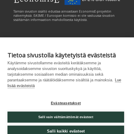
Tämän sivuston sisältö edustaa ainoastaan EconomisE-projektin
näkemyksiä. EASME / Euroopan komissio ei ole vastuussa sivuston
sisältämän informaation mahdollisesta käytöstä.
Tietoa sivustolla käytetyistä evästeistä
Käytämme sivustollamme evästeitä kerätäksemme ja
Tämän sivuston tuottamiseen on saatu rahoitusta Euroopan unionin
LIFE-ohjelmasta. Tämän sivuston sisältö edustaa ainoastaan
analysoidaksemme sivuston suorituskykyä ja käyttöä,
CANEMURE-hankkeen näkemyksiä ja EASME/EU:n komissio ei ole
tarjotaksemme sosiaalisen median ominaisuuksia sekä
vastuussa sivuston sisältämän informaation mahdollisesta käytöstä.
parantaaksemme ja räätälöidäksemme sisältöä ja mainoksia.
Lue
lisää evästeistä
Evästeasetukset
Palvelukuvaus
|
Tietosuojailmoitus
|
Salli vain välttämättömät evästeet
Saavutettavuusseloste
|
Evästeasetukset
|
Lähetä
palautetta (syke.fi)
Salli kaikki evästeet