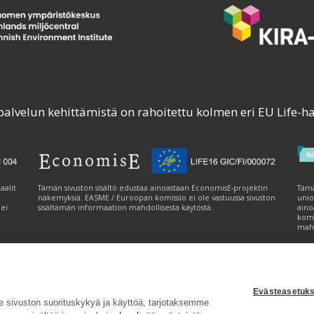
palvelun kehittämistä on rahoitettu kolmen eri EU Life-h
aalit
Tämän sivuston sisältö edustaa ainoastaan EconomisE-projektin
Tämä
näkemyksiä. EASME / Euroopan komissio ei ole vastuussa sivuston
unio
 ei
sisältämän informaation mahdollisesta käytöstä.
aino
komi
mahd
Evästeasetuks
tavuusseloste
|
Evästeasetukset
|
Lähetä palautetta (syke.fi)
sivuston suorituskykyä ja käyttöä, tarjotaksemme