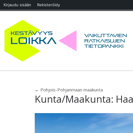
Kirjaudu sisään
Rekisteröidy
Skip to content
Vaikuttavien
ratkaisujen
tietopankki
←
Pohjois-Pohjanmaan maakunta
Kunta/Maakunta:
Haa