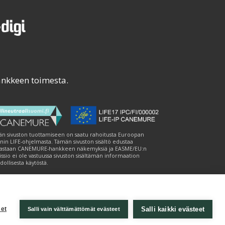
ankkeen toimesta.
n sivuston tuottamiseen on saatu rahoitusta Euroopan
nin LIFE-ohjelmasta. Tämän sivuston sisältö edustaa
astaan CANEMURE-hankkeen näkemyksiä ja EASME/EU:n
ssio ei ole vastuussa sivuston sisältämän informaation
ollisesta käytöstä.
Salli kaikki evästeet
et
Salli vain välttämättömät evästeet