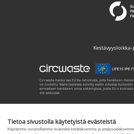
Kestävyysloikka-
Circwaste-hanke saa EU:lta rahoitusta, jolla hankkeen materi
on tuotettu. Materiaaleissa esitetty sisältö edustaa kuitenkin
ainoastaan hankkeen omia näkemyksiä, joista EU:n komissio
ole vastuussa.
Tietoa sivustolla käytetyistä evästeistä
Palvelukuvaus
|
Tietosuojailmoitus
|
Saavutet
Käytämme sivustollamme evästeitä kerätäksemme ja analysoidaksemme 