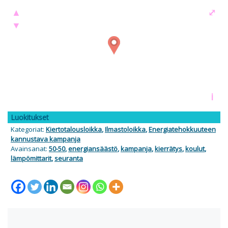
▲
⤢
▼
i
Luokitukset
Kategoriat:
Kiertotalousloikka
,
Ilmastoloikka
,
Energiatehokkuuteen
kannustava kampanja
Avainsanat:
50-50
,
energiansäästö
,
kampanja
,
kierrätys
,
koulut
,
lämpömittarit
,
seuranta