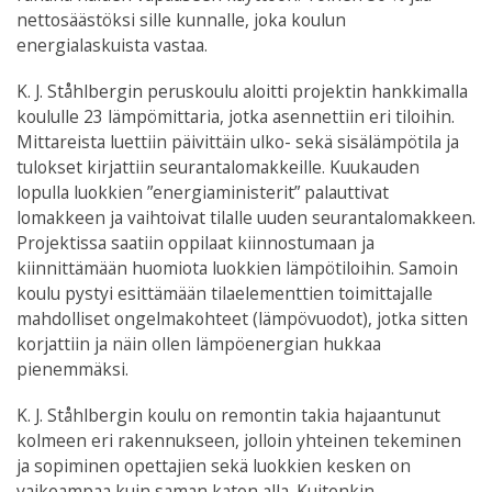
nettosäästöksi sille kunnalle, joka koulun
energialaskuista vastaa.
K. J. Ståhlbergin peruskoulu aloitti projektin hankkimalla
koululle 23 lämpömittaria, jotka asennettiin eri tiloihin.
Mittareista luettiin päivittäin ulko- sekä sisälämpötila ja
tulokset kirjattiin seurantalomakkeille. Kuukauden
lopulla luokkien ”energiaministerit” palauttivat
lomakkeen ja vaihtoivat tilalle uuden seurantalomakkeen.
Projektissa saatiin oppilaat kiinnostumaan ja
kiinnittämään huomiota luokkien lämpötiloihin. Samoin
koulu pystyi esittämään tilaelementtien toimittajalle
mahdolliset ongelmakohteet (lämpövuodot), jotka sitten
korjattiin ja näin ollen lämpöenergian hukkaa
pienemmäksi.
K. J. Ståhlbergin koulu on remontin takia hajaantunut
kolmeen eri rakennukseen, jolloin yhteinen tekeminen
ja sopiminen opettajien sekä luokkien kesken on
vaikeampaa kuin saman katon alla. Kuitenkin