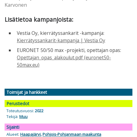
Karvonen
Lisätietoa kampanjoista:
Vestia Oy, kierrätyssankarit -kampanja:
Kierrätyssankarit-kampanja | Vestia Oy
EURONET 50/50 max -projekti, opettajan opas:
Opettajan_opas_alakoulut.pdf (euronet50-
50max.eu)
Toimijat ja hankkeet
Perustiedot
Toteutusvuosi:
2022
Tekijä:
Muu
Sijainti
Alueet:
Haapajärvi
,
Pohjois-Pohjanmaan maakunta