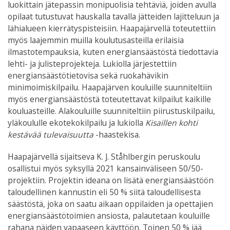
luokittain jätepassin monipuolisia tehtäviä, joiden avulla
opilaat tutustuvat hauskalla tavalla jätteiden lajitteluun ja
lähialueen kierrätyspisteisiin. Haapajärvellä toteutettiin
myös laajemmin muilla koulutusasteilla erilaisia
ilmastotempauksia, kuten energiansäästöstä tiedottavia
lehti- ja julisteprojekteja. Lukiolla järjestettiin
energiansäästötietovisa sekä ruokahävikin
minimoimiskilpailu. Haapajärven kouluille suunniteltiin
myös energiansäästöstä toteutettavat kilpailut kaikille
kouluasteille. Alakouluille suunniteltiin piirustuskilpailu,
yläkoululle ekotekokilpailu ja lukiolla
Kisaillen kohti
kestävää tulevaisuutta
-haastekisa.
Haapajärvellä sijaitseva K. J. Ståhlbergin peruskoulu
osallistui myös syksyllä 2021 kansainväliseen 50/50-
projektiin. Projektin ideana on lisätä energiansäästöön
taloudellinen kannustin eli 50 % siitä taloudellisesta
säästöstä, joka on saatu aikaan oppilaiden ja opettajien
energiansäästötoimien ansiosta, palautetaan kouluille
rahana näiden vapaaseen käyttöön. Toinen 50 % jää