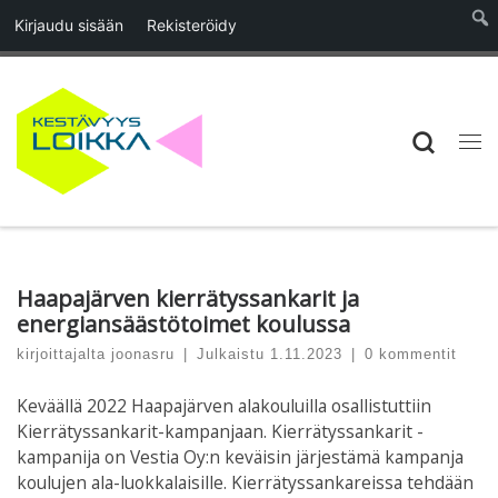
Kirjaudu sisään
Rekisteröidy
Skip to content
Searc
Vali
Haapajärven kierrätyssankarit ja
energiansäästötoimet koulussa
kirjoittajalta
joonasru
|
Julkaistu
1.11.2023
|
0 kommentit
Keväällä 2022 Haapajärven alakouluilla osallistuttiin
Kierrätyssankarit-kampanjaan. Kierrätyssankarit -
kampanija on Vestia Oy:n keväisin järjestämä kampanja
koulujen ala-luokkalaisille. Kierrätyssankareissa tehdään