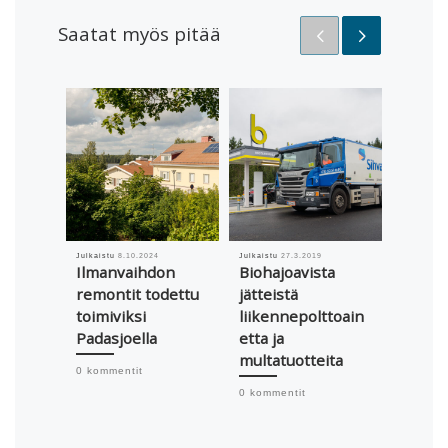
Saatat myös pitää
Julkaistu
8.10.2024
Julkaistu
27.3.2019
Julkaistu
Ilmanvaihdon
Biohajoavista
Jyväsk
remontit todettu
jätteistä
Kanka
toimiviksi
liikennepolttoain
yhteis
Padasjoella
etta ja
kulke
multatuotteita
biokaa
0 kommentit
0 kommentit
0 komme