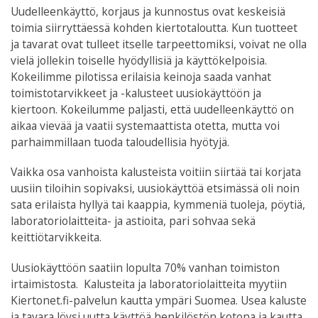
Uudelleenkäyttö, korjaus ja kunnostus ovat keskeisiä
toimia siirryttäessä kohden kiertotaloutta. Kun tuotteet
ja tavarat ovat tulleet itselle tarpeettomiksi, voivat ne olla
vielä jollekin toiselle hyödyllisiä ja käyttökelpoisia.
Kokeilimme pilotissa erilaisia keinoja saada vanhat
toimistotarvikkeet ja -kalusteet uusiokäyttöön ja
kiertoon. Kokeilumme paljasti, että uudelleenkäyttö on
aikaa vievää ja vaatii systemaattista otetta, mutta voi
parhaimmillaan tuoda taloudellisia hyötyjä.
Vaikka osa vanhoista kalusteista voitiin siirtää tai korjata
uusiin tiloihin sopivaksi, uusiokäyttöä etsimässä oli noin
sata erilaista hyllyä tai kaappia, kymmeniä tuoleja, pöytiä,
laboratoriolaitteita- ja astioita, pari sohvaa sekä
keittiötarvikkeita.
Uusiokäyttöön saatiin lopulta 70% vanhan toimiston
irtaimistosta. Kalusteita ja laboratoriolaitteita myytiin
Kiertonet.fi-palvelun kautta ympäri Suomea. Usea kaluste
ja tavara löysi uutta käyttöä henkilöstön kotona ja kautta.