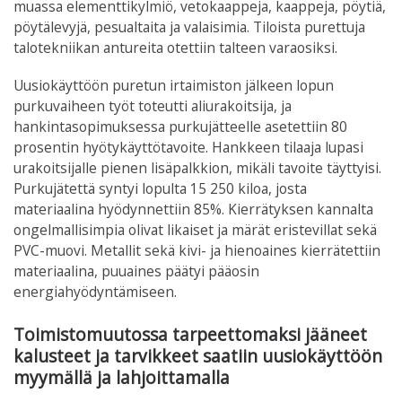
muassa elementtikylmiö, vetokaappeja, kaappeja, pöytiä,
pöytälevyjä, pesualtaita ja valaisimia. Tiloista purettuja
talotekniikan antureita otettiin talteen varaosiksi.
Uusiokäyttöön puretun irtaimiston jälkeen lopun
purkuvaiheen työt toteutti aliurakoitsija, ja
hankintasopimuksessa purkujätteelle asetettiin 80
prosentin hyötykäyttötavoite. Hankkeen tilaaja lupasi
urakoitsijalle pienen lisäpalkkion, mikäli tavoite täyttyisi.
Purkujätettä syntyi lopulta 15 250 kiloa, josta
materiaalina hyödynnettiin 85%. Kierrätyksen kannalta
ongelmallisimpia olivat likaiset ja märät eristevillat sekä
PVC-muovi. Metallit sekä kivi- ja hienoaines kierrätettiin
materiaalina, puuaines päätyi pääosin
energiahyödyntämiseen.
Toimistomuutossa tarpeettomaksi jääneet
kalusteet ja tarvikkeet saatiin uusiokäyttöön
myymällä ja lahjoittamalla