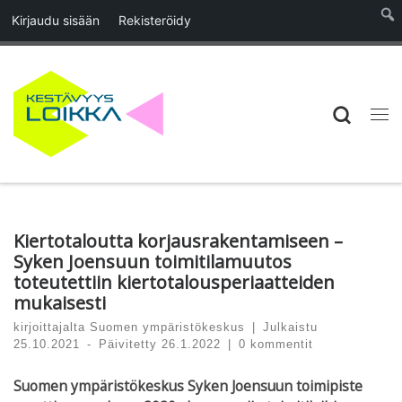
Kirjaudu sisään
Rekisteröidy
Skip to content
Searc
Vali
Kiertotaloutta korjausrakentamiseen –
Syken Joensuun toimitilamuutos
toteutettiin kiertotalousperiaatteiden
mukaisesti
kirjoittajalta
Suomen ympäristökeskus
|
Julkaistu
25.10.2021
-
Päivitetty
26.1.2022
|
0 kommentit
Suomen ympäristökeskus Syken Joensuun toimipiste