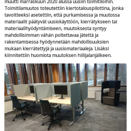
muutti marraskuun 2020 alussa uusiin toimitiloihin.
Toimitilamuutos toteutettiin kiertotalouspilottina, jonka
tavoitteeksi asetettiin, että purkamisessa ja muutossa
materiaalit päätyvät uusiokäyttöön, kierrätykseen tai
materiaalihyödyntämiseen, muutoksesta syntyy
mahdollisimman vähän poltettavaa jätettä ja
rakentamisessa hyödynnetään mahdollisuuksien
mukaan kierrätettyjä ja uusiomateriaaleja. Lisäksi
kiinnitettiin huomiota muutoksen hiilijalanjälkeen.