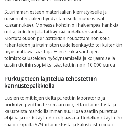
Suurimman esteen materiaalien kierrätykselle ja
uusiomateriaalien hyödyntämiselle muodostivat
kustannukset. Monessa kohdin oli halvempaa hankkia
uutta, kuin korjata tai käyttää uudelleen vanhaa.
Kiertotalouden periaatteiden noudattaminen sekä
rakenteiden ja irtaimiston uudelleenkäyttö toi kuitenkin
myös mittavia säästöjä. Esimerkiksi vanhojen
toimistokalusteiden hyödyntämisellä ja korjaamisella
uusiin tiloihin sopiviksi säästettiin noin 10 000 euroa.
Purkujätteen lajittelua tehostettiin
kannustepalkkiolla
Uusien toimitilojen tieltä purettiin laboratorio ja
purkutyö pyrittiin tekemään niin, että irtaimistosta ja
kalusteista mahdollisimman suuri osa saatiin purettua
ehjänä ja uusiokäyttöön kelpaavana. Uudelleen käyttöön
saatiin lopulta 92% irtaimistosta ja kalusteista muun