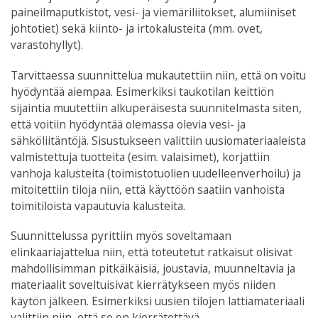
paineilmaputkistot, vesi- ja viemäriliitokset, alumiiniset
johtotiet) sekä kiinto- ja irtokalusteita (mm. ovet,
varastohyllyt).
Tarvittaessa suunnittelua mukautettiin niin, että on voitu
hyödyntää aiempaa. Esimerkiksi taukotilan keittiön
sijaintia muutettiin alkuperäisestä suunnitelmasta siten,
että voitiin hyödyntää olemassa olevia vesi- ja
sähköliitäntöjä. Sisustukseen valittiin uusiomateriaaleista
valmistettuja tuotteita (esim. valaisimet), korjattiin
vanhoja kalusteita (toimistotuolien uudelleenverhoilu) ja
mitoitettiin tiloja niin, että käyttöön saatiin vanhoista
toimitiloista vapautuvia kalusteita.
Suunnittelussa pyrittiin myös soveltamaan
elinkaariajattelua niin, että toteutetut ratkaisut olisivat
mahdollisimman pitkäikäisiä, joustavia, muunneltavia ja
materiaalit soveltuisivat kierrätykseen myös niiden
käytön jälkeen. Esimerkiksi uusien tilojen lattiamateriaali
valittiin niin, että se on kierrätettävä.