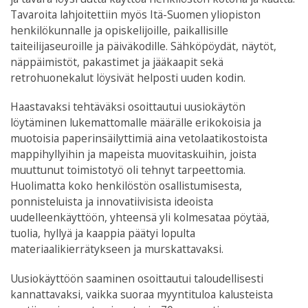
Tavaroita lahjoitettiin myös Itä-Suomen yliopiston
henkilökunnalle ja opiskelijoille, paikallisille
taiteilijaseuroille ja päiväkodille. Sähköpöydät, näytöt,
näppäimistöt, pakastimet ja jääkaapit sekä
retrohuonekalut löysivät helposti uuden kodin.
Haastavaksi tehtäväksi osoittautui uusiokäytön
löytäminen lukemattomalle määrälle erikokoisia ja
muotoisia paperinsäilyttimiä aina vetolaatikostoista
mappihyllyihin ja mapeista muovitaskuihin, joista
muuttunut toimistotyö oli tehnyt tarpeettomia.
Huolimatta koko henkilöstön osallistumisesta,
ponnisteluista ja innovatiivisista ideoista
uudelleenkäyttöön, yhteensä yli kolmesataa pöytää,
tuolia, hyllyä ja kaappia päätyi lopulta
materiaalikierrätykseen ja murskattavaksi.
Uusiokäyttöön saaminen osoittautui taloudellisesti
kannattavaksi, vaikka suoraa myyntituloa kalusteista