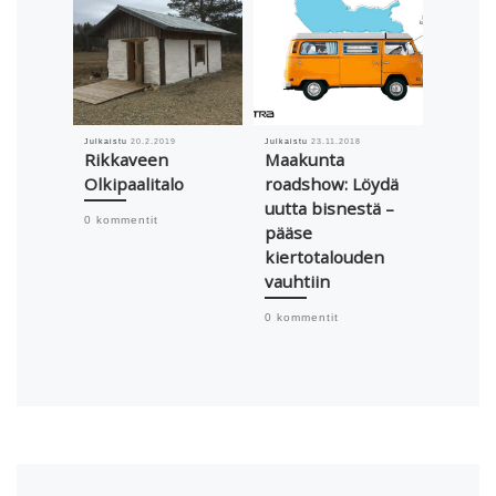
Julkaistu
20.2.2019
Julkaistu
23.11.2018
Julkaistu
Rikkaveen
Maakunta
Yritys
Olkipaalitalo
roadshow: Löydä
Verta
uutta bisnestä –
Circut
0 kommentit
pääse
käytt
kiertotalouden
jakam
vauhtiin
helpo
0 kommentit
0 komme