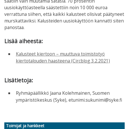
saatiin vain muutamia satasia. 70 prosentin
uusiokäyttöasteella säästettiin noin 10 000 euroa
verrattuna siihen, että kaikki kalusteet olisivat päätyneet
murskattaviksi. Kalusteiden uusiokäyttöön kannatti siten
panostaa.
Lisää aiheesta:
Kalusteet kiertoon – muuttuva toimistotyö
kiertotalouden haasteena (Circblog 3.2.2021)
Lisätietoja:
Ryhmäpäällikkö Jaana Kolehmainen, Suomen
ympäristökeskus (Syke), etunimi.sukunimi@syke.fi
Toimijat ja hankkeet