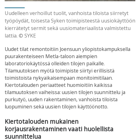
Uudelleen verhoillut tuolit, vanhoista tiloista siirretyt
työpöydät, toisesta Syken toimipisteestä uusiokäyttöön
kierrätetyt sermit sekä uusiomateriaalista valmistettu
lattia. © SYKE
Uudet tilat remontoitiin Joensuun yliopistokampuksella
puurakenteiseen Metla-taloon aiempien
laboratoriokäytössä olleiden tilojen paikalle.
Tilamuutoksen myötä toimipiste siirtyi erillisistä
toimistoista nykyaikaisempaan monitoimitilaan.
Kiertotalouden periaatteet huomioitiin kaikissa
tilamuutoksen vaiheissa: uusien tilojen suunnittelu ja
purkutyö, uuden rakentaminen, vanhoista tiloista
luopuminen sekä uusien tilojen käyttöönotto.
Kiertotalouden mukainen
korjausrakentaminen vaati huolellista
suunnittelua