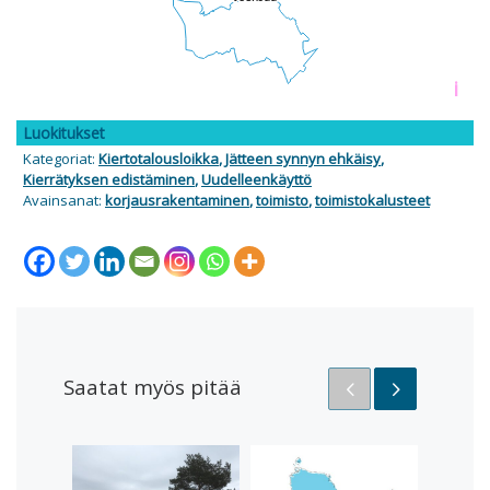
i
Luokitukset
Kategoriat:
Kiertotalousloikka
,
Jätteen synnyn ehkäisy
,
Kierrätyksen edistäminen
,
Uudelleenkäyttö
Avainsanat:
korjausrakentaminen
,
toimisto
,
toimistokalusteet
Saatat myös pitää