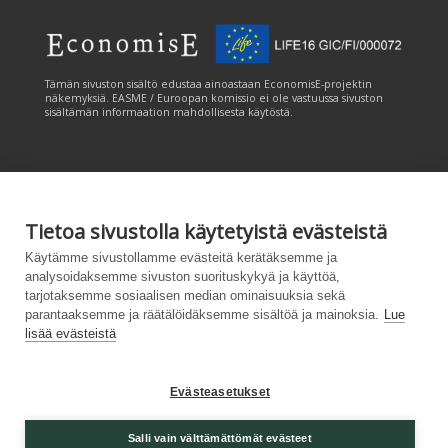
Tämän sivuston sisältö edustaa ainoastaan EconomisE-projektin
näkemyksiä. EASME / Euroopan komissio ei ole vastuussa sivuston
sisältämän informaation mahdollisesta käytöstä.
Tietoa sivustolla käytetyistä evästeistä
Tämän sivuston tuottamiseen on saatu rahoitusta Euroopan unionin
Käytämme sivustollamme evästeitä kerätäksemme ja
LIFE-ohjelmasta. Tämän sivuston sisältö edustaa ainoastaan
analysoidaksemme sivuston suorituskykyä ja käyttöä,
CANEMURE-hankkeen näkemyksiä ja EASME/EU:n komissio ei ole
tarjotaksemme sosiaalisen median ominaisuuksia sekä
vastuussa sivuston sisältämän informaation mahdollisesta käytöstä.
parantaaksemme ja räätälöidäksemme sisältöä ja mainoksia.
Lue
lisää evästeistä
Evästeasetukset
Palvelukuvaus
|
Tietosuojailmoitus
|
Salli vain välttämättömät evästeet