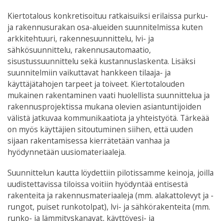
Kiertotalous konkretisoituu ratkaisuiksi erilaissa purku-
ja rakennusurakan osa-alueiden suunnitelmissa kuten
arkkitehtuuri, rakennesuunnittelu, lvi- ja
sähkösuunnittelu, rakennusautomaatio,
sisustussuunnittelu sekä kustannuslaskenta. Lisäksi
suunnitelmiin vaikuttavat hankkeen tilaaja- ja
käyttäjätahojen tarpeet ja toiveet. Kiertotalouden
mukainen rakentaminen vaati huolellista suunnittelua ja
rakennusprojektissa mukana olevien asiantuntijoiden
välistä jatkuvaa kommunikaatiota ja yhteistyötä. Tärkeää
on myös käyttäjien sitoutuminen siihen, että uuden
sijaan rakentamisessa kierrätetään vanhaa ja
hyödynnetään uusiomateriaaleja.
Suunnittelun kautta löydettiin pilotissamme keinoja, joilla
uudistettavissa tiloissa voitiin hyödyntää entisestä
rakenteita ja rakennusmateriaaleja (mm. alakattolevyt ja -
rungot, puiset runkotolpat), lvi- ja sähkörakenteita (mm.
runko- ja lämmityskanavat, käyttövesi- ja