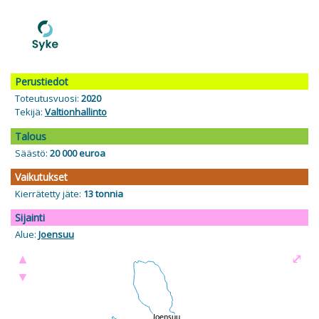
Perustiedot
Toteutusvuosi:
2020
Tekijä:
Valtionhallinto
Talous
Säästö:
20 000 euroa
Vaikutukset
Kierrätetty jäte:
13 tonnia
Sijainti
Alue:
Joensuu
▲
⤢
▼