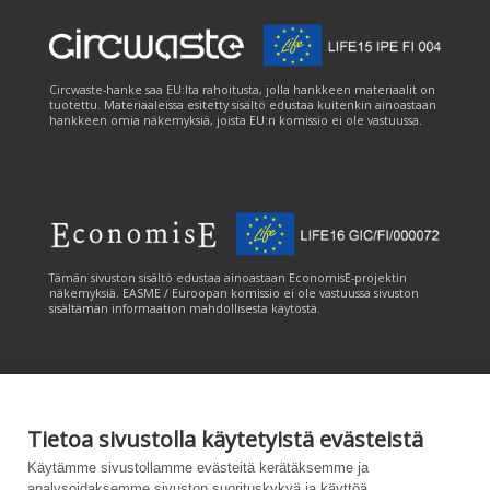
Circwaste-hanke saa EU:lta rahoitusta, jolla hankkeen materiaalit on
tuotettu. Materiaaleissa esitetty sisältö edustaa kuitenkin ainoastaan
hankkeen omia näkemyksiä, joista EU:n komissio ei ole vastuussa.
Tämän sivuston sisältö edustaa ainoastaan EconomisE-projektin
näkemyksiä. EASME / Euroopan komissio ei ole vastuussa sivuston
sisältämän informaation mahdollisesta käytöstä.
Tietoa sivustolla käytetyistä evästeistä
Tämän sivuston tuottamiseen on saatu rahoitusta Euroopan unionin
Käytämme sivustollamme evästeitä kerätäksemme ja
LIFE-ohjelmasta. Tämän sivuston sisältö edustaa ainoastaan
analysoidaksemme sivuston suorituskykyä ja käyttöä,