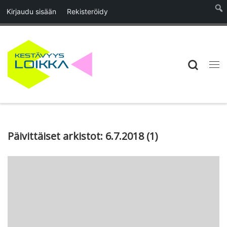
Kirjaudu sisään
Rekisteröidy
Skip to content
Searc
Vali
Päivittäiset arkistot:
6.7.2018
(1)