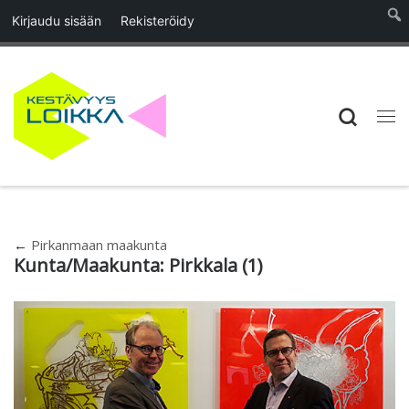
Kirjaudu sisään
Rekisteröidy
Skip to content
Searc
Vali
←
Pirkanmaan maakunta
Kunta/Maakunta:
Pirkkala
(1)