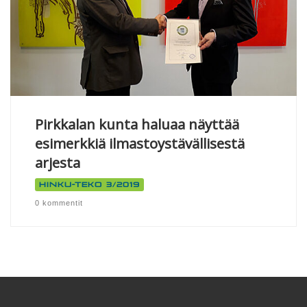
Pirkkalan kunta haluaa näyttää
esimerkkiä ilmastoystävällisestä
arjesta
Hinku-teko 3/2019
0 kommentit