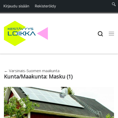
Kirjaudu sisään
Rekisteröidy
Skip to content
Searc
Vali
←
Varsinais-Suomen maakunta
Kunta/Maakunta:
Masku
(1)