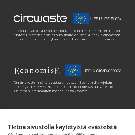
Circwaste-hanke saa EU:lta rahoitusta, jolla hankkeen materiaalit on
tuotettu. Materiaaleissa esitetty sisältö edustaa kuitenkin ainoastaan
hankkeen omia näkemyksiä, joista EU:n komissio ei ole vastuussa.
Tämän sivuston sisältö edustaa ainoastaan EconomisE-projektin
näkemyksiä. EASME / Euroopan komissio ei ole vastuussa sivuston
sisältämän informaation mahdollisesta käytöstä.
Tietoa sivustolla käytetyistä evästeistä
Tämän sivuston tuottamiseen on saatu rahoitusta Euroopan unionin
Käytämme sivustollamme evästeitä kerätäksemme ja