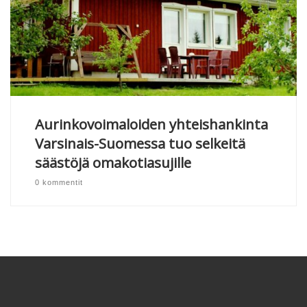
Aurinkovoimaloiden yhteishankinta
Varsinais-Suomessa tuo selkeitä
säästöjä omakotiasujille
0 kommentit