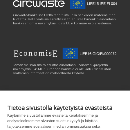
Circwaste-hanke saa EU:lta rahoitusta, jolla hankkeen materiaalit on
tuotettu. Materiaaleissa esitetty sisältö edustaa kuitenkin ainoastaan
hankkeen omia näkemyksiä, joista EU:n komissio ei ole vastuussa.
Tämän sivuston sisältö edustaa ainoastaan EconomisE-projektin
näkemyksiä. EASME / Euroopan komissio ei ole vastuussa sivuston
sisältämän informaation mahdollisesta käytöstä.
Tietoa sivustolla käytetyistä evästeistä
Tämän sivuston tuottamiseen on saatu rahoitusta Euroopan unionin
Käytämme sivustollamme evästeitä kerätäksemme ja
LIFE-ohjelmasta. Tämän sivuston sisältö edustaa ainoastaan
analysoidaksemme sivuston suorituskykyä ja käyttöä,
CANEMURE-hankkeen näkemyksiä ja EASME/EU:n komissio ei ole
tarjotaksemme sosiaalisen median ominaisuuksia sekä
vastuussa sivuston sisältämän informaation mahdollisesta käytöstä.