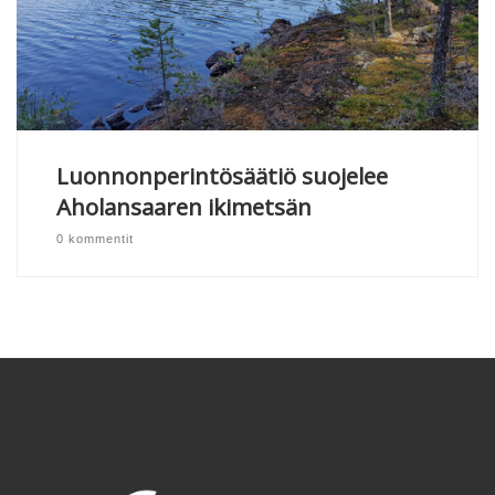
Luonnonperintösäätiö suojelee
Aholansaaren ikimetsän
0 kommentit