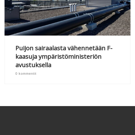
Puijon sairaalasta vähennetään F-
kaasuja ympäristöministeriön
avustuksella
0 kommentit