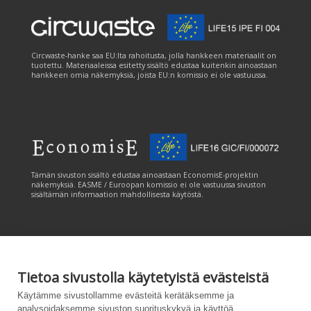
Circwaste-hanke saa EU:lta rahoitusta, jolla hankkeen materiaalit on
tuotettu. Materiaaleissa esitetty sisältö edustaa kuitenkin ainoastaan
hankkeen omia näkemyksiä, joista EU:n komissio ei ole vastuussa.
Tämän sivuston sisältö edustaa ainoastaan EconomisE-projektin
näkemyksiä. EASME / Euroopan komissio ei ole vastuussa sivuston
sisältämän informaation mahdollisesta käytöstä.
Tietoa sivustolla käytetyistä evästeistä
Tämän sivuston tuottamiseen on saatu rahoitusta Euroopan unionin
Käytämme sivustollamme evästeitä kerätäksemme ja
LIFE-ohjelmasta. Tämän sivuston sisältö edustaa ainoastaan
analysoidaksemme sivuston suorituskykyä ja käyttöä,