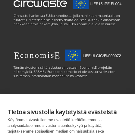
Circwaste-hanke saa EU:lta rahoitusta, jolla hankkeen materiaalit on
tuotettu. Materiaaleissa esitetty sisältö edustaa kuitenkin ainoastaan
hankkeen omia näkemyksiä, joista EU:n komissio ei ole vastuussa.
Tämän sivuston sisältö edustaa ainoastaan EconomisE-projektin
näkemyksiä. EASME / Euroopan komissio ei ole vastuussa sivuston
sisältämän informaation mahdollisesta käytöstä.
Tietoa sivustolla käytetyistä evästeistä
Tämän sivuston tuottamiseen on saatu rahoitusta Euroopan unionin
Käytämme sivustollamme evästeitä kerätäksemme ja
LIFE-ohjelmasta. Tämän sivuston sisältö edustaa ainoastaan
analysoidaksemme sivuston suorituskykyä ja käyttöä,
CANEMURE-hankkeen näkemyksiä ja EASME/EU:n komissio ei ole
tarjotaksemme sosiaalisen median ominaisuuksia sekä
vastuussa sivuston sisältämän informaation mahdollisesta käytöstä.