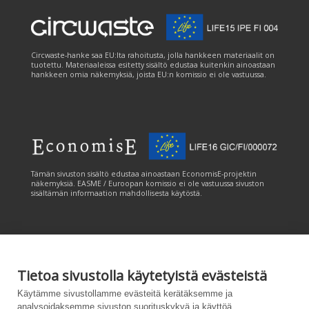
Circwaste-hanke saa EU:lta rahoitusta, jolla hankkeen materiaalit on
tuotettu. Materiaaleissa esitetty sisältö edustaa kuitenkin ainoastaan
hankkeen omia näkemyksiä, joista EU:n komissio ei ole vastuussa.
Tämän sivuston sisältö edustaa ainoastaan EconomisE-projektin
näkemyksiä. EASME / Euroopan komissio ei ole vastuussa sivuston
sisältämän informaation mahdollisesta käytöstä.
Tietoa sivustolla käytetyistä evästeistä
Tämän sivuston tuottamiseen on saatu rahoitusta Euroopan unionin
Käytämme sivustollamme evästeitä kerätäksemme ja
LIFE-ohjelmasta. Tämän sivuston sisältö edustaa ainoastaan
analysoidaksemme sivuston suorituskykyä ja käyttöä,