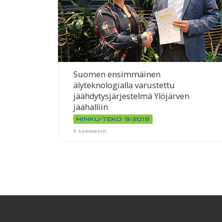
Suomen ensimmäinen
älyteknologialla varustettu
jäähdytysjärjestelmä Ylöjärven
jäähalliin
Hinku-teko 9/2019
0 kommentit