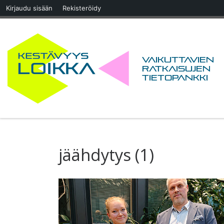
Kirjaudu sisään
Rekisteröidy
Skip to content
Vaikuttavien
ratkaisujen
tietopankki
jäähdytys (1)