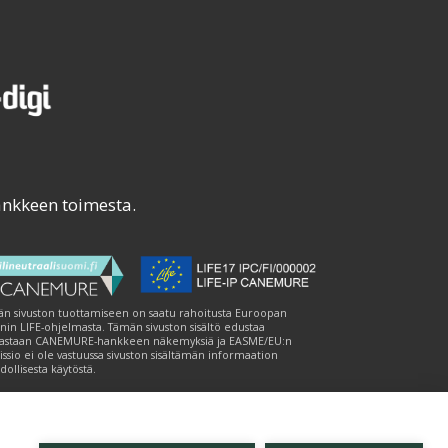
ankkeen toimesta.
n sivuston tuottamiseen on saatu rahoitusta Euroopan
nin LIFE-ohjelmasta. Tämän sivuston sisältö edustaa
astaan CANEMURE-hankkeen näkemyksiä ja EASME/EU:n
ssio ei ole vastuussa sivuston sisältämän informaation
ollisesta käytöstä.