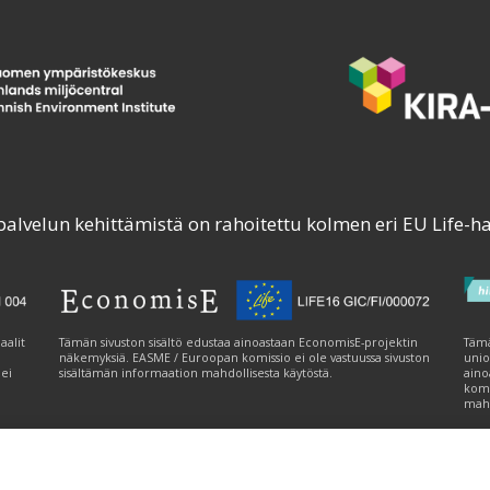
palvelun kehittämistä on rahoitettu kolmen eri EU Life-h
aalit
Tämän sivuston sisältö edustaa ainoastaan EconomisE-projektin
Tämä
näkemyksiä. EASME / Euroopan komissio ei ole vastuussa sivuston
unio
 ei
sisältämän informaation mahdollisesta käytöstä.
aino
komi
mahd