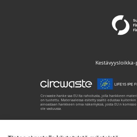
Kestävyysloikka-
Circwaste-hanke saa EU:lta rahoitusta, jolla hankkeen materi
on tuotettu. Materiaaleissa esitetty sisältö edustaa kuitenkin
ainoastaan hankkeen omia näkemyksiä, joista EU:n komissio
ole vastuussa.