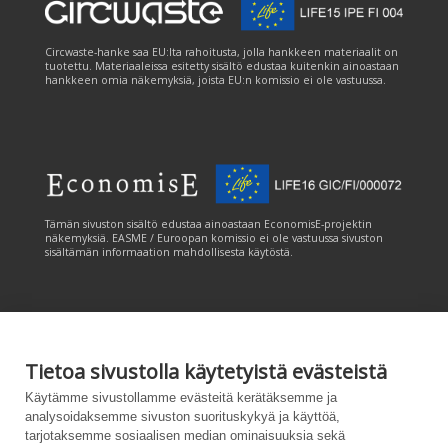
Circwaste-hanke saa EU:lta rahoitusta, jolla hankkeen materiaalit on
tuotettu. Materiaaleissa esitetty sisältö edustaa kuitenkin ainoastaan
hankkeen omia näkemyksiä, joista EU:n komissio ei ole vastuussa.
Tämän sivuston sisältö edustaa ainoastaan EconomisE-projektin
näkemyksiä. EASME / Euroopan komissio ei ole vastuussa sivuston
sisältämän informaation mahdollisesta käytöstä.
Tietoa sivustolla käytetyistä evästeistä
Tämän sivuston tuottamiseen on saatu rahoitusta Euroopan unionin
Käytämme sivustollamme evästeitä kerätäksemme ja
LIFE-ohjelmasta. Tämän sivuston sisältö edustaa ainoastaan
analysoidaksemme sivuston suorituskykyä ja käyttöä,
CANEMURE-hankkeen näkemyksiä ja EASME/EU:n komissio ei ole
tarjotaksemme sosiaalisen median ominaisuuksia sekä
vastuussa sivuston sisältämän informaation mahdollisesta käytöstä.