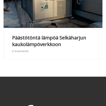
Päästötöntä lämpöä Selkäharjun
kaukolämpöverkkoon
0 kommentit