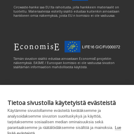
Circwaste-hanke saa EU:lta rahoitusta, jolla hankkeen materiaalit on
tuotettu. Materiaaleissa esitetty sisältö edustaa kuitenkin ainoastaan
hankkeen omia näkemyksiä, joista EU:n komissio ei ole vastuussa.
Tämän sivuston sisältö edustaa ainoastaan EconomisE-projektin
näkemyksiä. EASME / Euroopan komissio ei ole vastuussa sivuston
sisältämän informaation mahdollisesta käytöstä.
Tietoa sivustolla käytetyistä evästeistä
Tämän sivuston tuottamiseen on saatu rahoitusta Euroopan unionin
Käytämme sivustollamme evästeitä kerätäksemme ja
LIFE-ohjelmasta. Tämän sivuston sisältö edustaa ainoastaan
analysoidaksemme sivuston suorituskykyä ja käyttöä,
CANEMURE-hankkeen näkemyksiä ja EASME/EU:n komissio ei ole
tarjotaksemme sosiaalisen median ominaisuuksia sekä
vastuussa sivuston sisältämän informaation mahdollisesta käytöstä.
parantaaksemme ja räätälöidäksemme sisältöä ja mainoksia.
Lue
lisää evästeistä