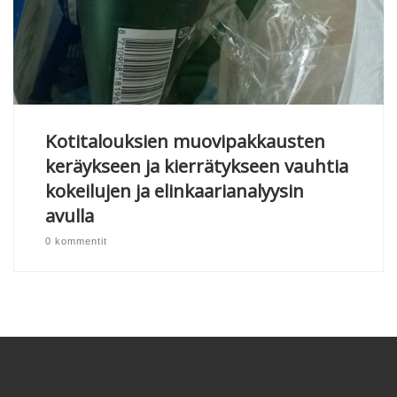
Kotitalouksien muovipakkausten
keräykseen ja kierrätykseen vauhtia
kokeilujen ja elinkaarianalyysin
avulla
0 kommentit