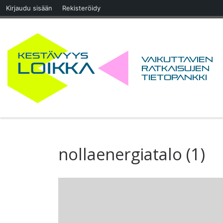
Kirjaudu sisään
Rekisteröidy
Skip to content
Vaikuttavien
ratkaisujen
tietopankki
nollaenergiatalo (1)