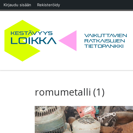
Kirjaudu sisään
Rekisteröidy
Skip to content
Vaikuttavien
ratkaisujen
tietopankki
romumetalli (1)