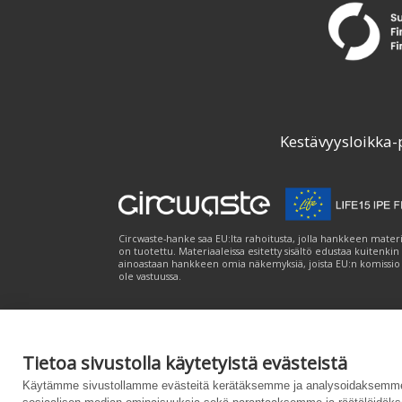
Kestävyysloikka-
Circwaste-hanke saa EU:lta rahoitusta, jolla hankkeen materi
on tuotettu. Materiaaleissa esitetty sisältö edustaa kuitenkin
ainoastaan hankkeen omia näkemyksiä, joista EU:n komissio
ole vastuussa.
Tietoa sivustolla käytetyistä evästeistä
Palvelukuvaus
|
Tietosuojailmoitus
|
Saavutet
Käytämme sivustollamme evästeitä kerätäksemme ja analysoidaksemme 