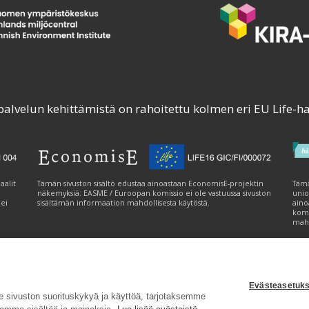
palvelun kehittämistä on rahoitettu kolmen eri EU Life-h
aalit
Tämän sivuston sisältö edustaa ainoastaan EconomisE-projektin
Tämä
näkemyksiä. EASME / Euroopan komissio ei ole vastuussa sivuston
unio
 ei
sisältämän informaation mahdollisesta käytöstä.
aino
komi
mahd
Evästeasetuks
tavuusseloste
|
Evästeasetukset
|
Lähetä palautetta (syke.fi)
sivuston suorituskykyä ja käyttöä, tarjotaksemme