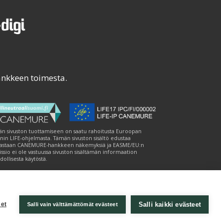
ankkeen toimesta.
n sivuston tuottamiseen on saatu rahoitusta Euroopan
nin LIFE-ohjelmasta. Tämän sivuston sisältö edustaa
astaan CANEMURE-hankkeen näkemyksiä ja EASME/EU:n
ssio ei ole vastuussa sivuston sisältämän informaation
ollisesta käytöstä.
Salli kaikki evästeet
et
Salli vain välttämättömät evästeet