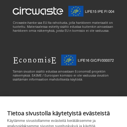
Circwaste-hanke saa EU:lta rahoitusta, jolla hankkeen materiaalit on
tuotettu. Materiaaleissa esitetty sisältö edustaa kuitenkin ainoastaan
hankkeen omia näkemyksiä, joista EU:n komissio ei ole vastuussa.
Tämän sivuston sisältö edustaa ainoastaan EconomisE-projektin
näkemyksiä. EASME / Euroopan komissio ei ole vastuussa sivuston
sisältämän informaation mahdollisesta käytöstä.
Tietoa sivustolla käytetyistä evästeistä
Tämän sivuston tuottamiseen on saatu rahoitusta Euroopan unionin
Käytämme sivustollamme evästeitä kerätäksemme ja
LIFE-ohjelmasta. Tämän sivuston sisältö edustaa ainoastaan
analysoidaksemme sivuston suorituskykyä ja käyttöä,