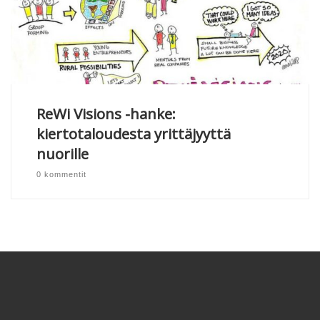
ReWi Visions -hanke:
kiertotaloudesta yrittäjyyttä
nuorille
0 kommentit