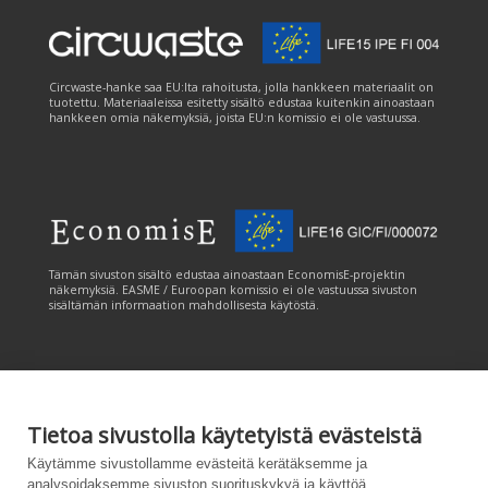
Circwaste-hanke saa EU:lta rahoitusta, jolla hankkeen materiaalit on
tuotettu. Materiaaleissa esitetty sisältö edustaa kuitenkin ainoastaan
hankkeen omia näkemyksiä, joista EU:n komissio ei ole vastuussa.
Tämän sivuston sisältö edustaa ainoastaan EconomisE-projektin
näkemyksiä. EASME / Euroopan komissio ei ole vastuussa sivuston
sisältämän informaation mahdollisesta käytöstä.
Tietoa sivustolla käytetyistä evästeistä
Tämän sivuston tuottamiseen on saatu rahoitusta Euroopan unionin
Käytämme sivustollamme evästeitä kerätäksemme ja
LIFE-ohjelmasta. Tämän sivuston sisältö edustaa ainoastaan
analysoidaksemme sivuston suorituskykyä ja käyttöä,