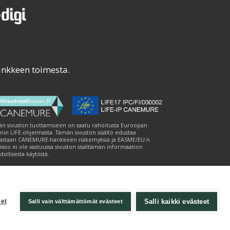
ankkeen toimesta.
n sivuston tuottamiseen on saatu rahoitusta Euroopan
nin LIFE-ohjelmasta. Tämän sivuston sisältö edustaa
astaan CANEMURE-hankkeen näkemyksiä ja EASME/EU:n
ssio ei ole vastuussa sivuston sisältämän informaation
ollisesta käytöstä.
Salli kaikki evästeet
et
Salli vain välttämättömät evästeet