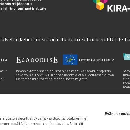
palvelun kehittämistä on rahoitettu kolmen eri EU Life-h
aalit
Tämän sivuston sisältö edustaa ainoastaan EconomisE-projektin
Tämä
näkemyksiä. EASME / Euroopan komissio ei ole vastuussa sivuston
unio
 ei
sisältämän informaation mahdollisesta käytöstä.
aino
komi
mahd
Evästeasetuks
tavuusseloste
|
Evästeasetukset
|
Lähetä palautetta (syke.fi)
sivuston suorituskykyä ja käyttöä, tarjotaksemme
emme sisältöä ja mainoksia.
Lue lisää evästeistä