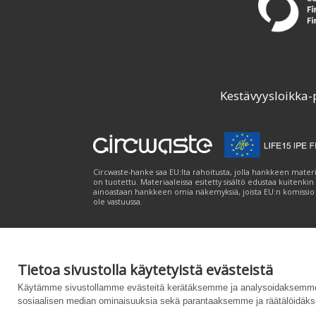
Kestävyysloikka-
Circwaste-hanke saa EU:lta rahoitusta, jolla hankkeen materi
on tuotettu. Materiaaleissa esitetty sisältö edustaa kuitenkin
ainoastaan hankkeen omia näkemyksiä, joista EU:n komissio
ole vastuussa.
Tietoa sivustolla käytetyistä evästeistä
Palvelukuvaus
|
Tietosuojailmoitus
|
Saavutet
Käytämme sivustollamme evästeitä kerätäksemme ja analysoidaksemme 
sosiaalisen median ominaisuuksia sekä parantaaksemme ja räätälöidäks
Powered by
– Suunniteltu
Customizrilla