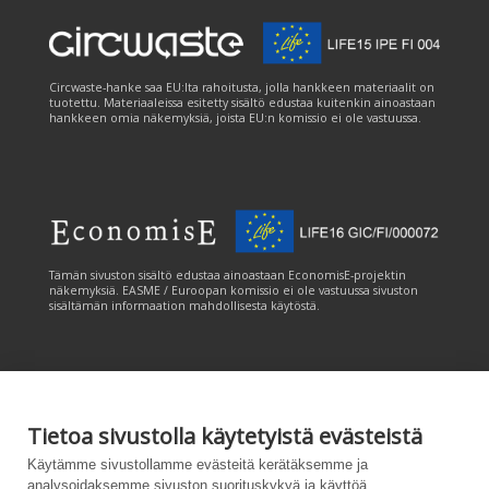
Circwaste-hanke saa EU:lta rahoitusta, jolla hankkeen materiaalit on
tuotettu. Materiaaleissa esitetty sisältö edustaa kuitenkin ainoastaan
hankkeen omia näkemyksiä, joista EU:n komissio ei ole vastuussa.
Tämän sivuston sisältö edustaa ainoastaan EconomisE-projektin
näkemyksiä. EASME / Euroopan komissio ei ole vastuussa sivuston
sisältämän informaation mahdollisesta käytöstä.
Tietoa sivustolla käytetyistä evästeistä
Tämän sivuston tuottamiseen on saatu rahoitusta Euroopan unionin
Käytämme sivustollamme evästeitä kerätäksemme ja
LIFE-ohjelmasta. Tämän sivuston sisältö edustaa ainoastaan
analysoidaksemme sivuston suorituskykyä ja käyttöä,