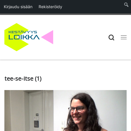
Kirjaudu sisään
Rekisteröidy
Skip to content
Searc
Vali
tee-se-itse (1)