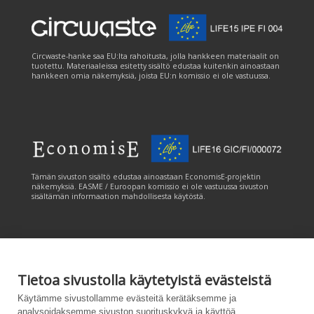
Circwaste-hanke saa EU:lta rahoitusta, jolla hankkeen materiaalit on
tuotettu. Materiaaleissa esitetty sisältö edustaa kuitenkin ainoastaan
hankkeen omia näkemyksiä, joista EU:n komissio ei ole vastuussa.
Tämän sivuston sisältö edustaa ainoastaan EconomisE-projektin
näkemyksiä. EASME / Euroopan komissio ei ole vastuussa sivuston
sisältämän informaation mahdollisesta käytöstä.
Tietoa sivustolla käytetyistä evästeistä
Tämän sivuston tuottamiseen on saatu rahoitusta Euroopan unionin
Käytämme sivustollamme evästeitä kerätäksemme ja
LIFE-ohjelmasta. Tämän sivuston sisältö edustaa ainoastaan
analysoidaksemme sivuston suorituskykyä ja käyttöä,