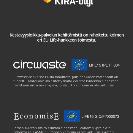
Kestävyysloikka-palvelun kehittämistä on rahoitettu kolmen
eri EU Life-hankkeen toimesta.
Circwaste-hanke saa EU:lta rahoitusta, jolla hankkeen materiaalit on
tuotettu. Materiaaleissa esitetty sisältö edustaa kuitenkin ainoastaan
hankkeen omia näkemyksiä, joista EU:n komissio ei ole vastuussa.
Tämän sivuston sisältö edustaa ainoastaan EconomisE-projektin
näkemyksiä. EASME / Euroopan komissio ei ole vastuussa sivuston