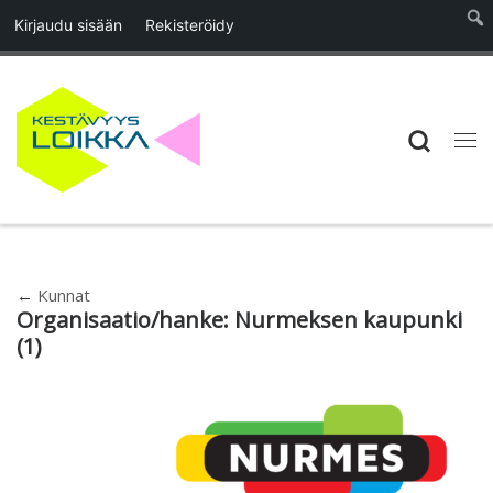
Kirjaudu sisään
Rekisteröidy
Skip to content
Searc
Vali
←
Kunnat
Organisaatio/hanke:
Nurmeksen kaupunki
(1)