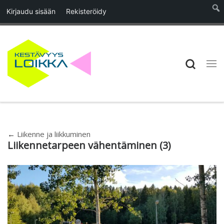
Kirjaudu sisään
Rekisteröidy
Skip to content
Searc
Vali
←
Liikenne ja liikkuminen
Liikennetarpeen vähentäminen (3)