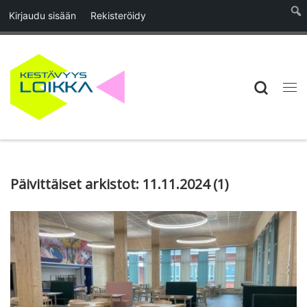
Kirjaudu sisään
Rekisteröidy
Skip to content
Searc
Vali
Päivittäiset arkistot:
11.11.2024
(1)