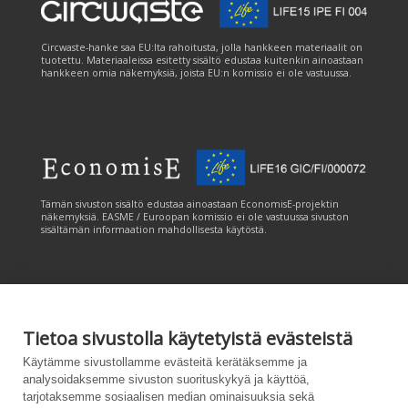
Circwaste-hanke saa EU:lta rahoitusta, jolla hankkeen materiaalit on
tuotettu. Materiaaleissa esitetty sisältö edustaa kuitenkin ainoastaan
hankkeen omia näkemyksiä, joista EU:n komissio ei ole vastuussa.
Tämän sivuston sisältö edustaa ainoastaan EconomisE-projektin
näkemyksiä. EASME / Euroopan komissio ei ole vastuussa sivuston
sisältämän informaation mahdollisesta käytöstä.
Tietoa sivustolla käytetyistä evästeistä
Tämän sivuston tuottamiseen on saatu rahoitusta Euroopan unionin
Käytämme sivustollamme evästeitä kerätäksemme ja
LIFE-ohjelmasta. Tämän sivuston sisältö edustaa ainoastaan
analysoidaksemme sivuston suorituskykyä ja käyttöä,
CANEMURE-hankkeen näkemyksiä ja EASME/EU:n komissio ei ole
tarjotaksemme sosiaalisen median ominaisuuksia sekä
vastuussa sivuston sisältämän informaation mahdollisesta käytöstä.