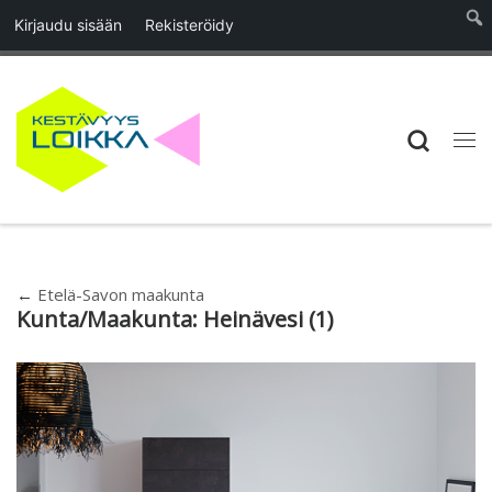
Kirjaudu sisään
Rekisteröidy
Skip to content
Searc
Vali
←
Etelä-Savon maakunta
Kunta/Maakunta:
Heinävesi
(1)