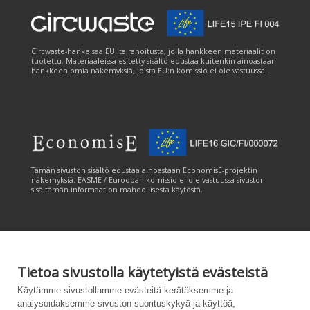
Circwaste-hanke saa EU:lta rahoitusta, jolla hankkeen materiaalit on
tuotettu. Materiaaleissa esitetty sisältö edustaa kuitenkin ainoastaan
hankkeen omia näkemyksiä, joista EU:n komissio ei ole vastuussa.
Tämän sivuston sisältö edustaa ainoastaan EconomisE-projektin
näkemyksiä. EASME / Euroopan komissio ei ole vastuussa sivuston
sisältämän informaation mahdollisesta käytöstä.
Tietoa sivustolla käytetyistä evästeistä
Tämän sivuston tuottamiseen on saatu rahoitusta Euroopan unionin
Käytämme sivustollamme evästeitä kerätäksemme ja
LIFE-ohjelmasta. Tämän sivuston sisältö edustaa ainoastaan
analysoidaksemme sivuston suorituskykyä ja käyttöä,
CANEMURE-hankkeen näkemyksiä ja EASME/EU:n komissio ei ole