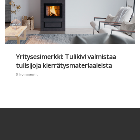
Yritysesimerkki: Tulikivi valmistaa
tulisijoja kierrätysmateriaaleista
0 kommentit