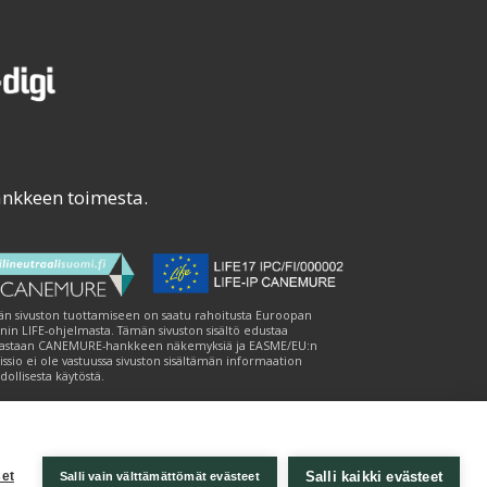
ankkeen toimesta.
n sivuston tuottamiseen on saatu rahoitusta Euroopan
nin LIFE-ohjelmasta. Tämän sivuston sisältö edustaa
astaan CANEMURE-hankkeen näkemyksiä ja EASME/EU:n
ssio ei ole vastuussa sivuston sisältämän informaation
ollisesta käytöstä.
Salli kaikki evästeet
et
Salli vain välttämättömät evästeet