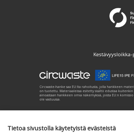
Kestävyysloikka-
Circwaste-hanke saa EU:lta rahoitusta, jolla hankkeen materi
on tuotettu. Materiaaleissa esitetty sisältö edustaa kuitenkin
ainoastaan hankkeen omia näkemyksiä, joista EU:n komissio
ole vastuussa.
Tietoa sivustolla käytetyistä evästeistä
Palvelukuvaus
|
Tietosuojailmoitus
|
Saavutet