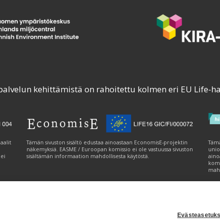
palvelun kehittämistä on rahoitettu kolmen eri EU Life-h
aalit
Tämän sivuston sisältö edustaa ainoastaan EconomisE-projektin
Tämä
näkemyksiä. EASME / Euroopan komissio ei ole vastuussa sivuston
unio
 ei
sisältämän informaation mahdollisesta käytöstä.
aino
komi
mahd
Evästeasetuks
tavuusseloste
|
Evästeasetukset
|
Lähetä palautetta (syke.fi)