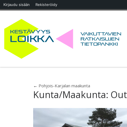
Kirjaudu sisään
Rekisteröidy
Skip to content
Vaikuttavien
ratkaisujen
tietopankki
←
Pohjois-Karjalan maakunta
Kunta/Maakunta:
Ou