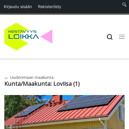
Kirjaudu sisään
Rekisteröidy
Skip to content
Searc
Vali
←
Uudenmaan maakunta
Kunta/Maakunta:
Loviisa
(1)