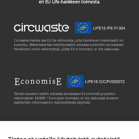
eri EU Life-hankkeen toimesta.
Circwaste-hanke saa EU:lta rahoitusta, jolla hankkeen materiaalit on
tuotettu. Materiaaleissa esitetty sisältö edustaa kuitenkin ainoastaan
hankkeen omia näkemyksiä, joista EU:n komissio ei ole vastuussa.
Tämän sivuston sisältö edustaa ainoastaan EconomisE-projektin
näkemyksiä. EASME / Euroopan komissio ei ole vastuussa sivuston
sisältämän informaation mahdollisesta käytöstä.