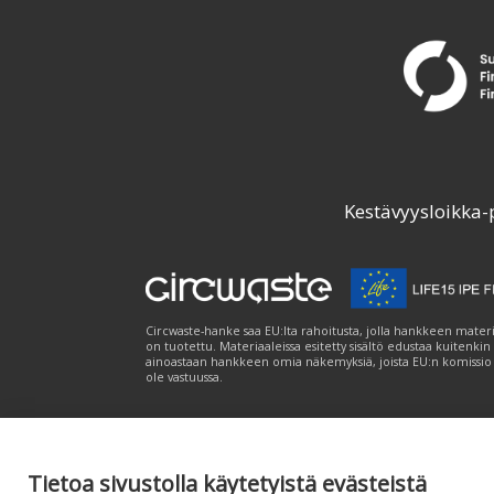
Kestävyysloikka-
Circwaste-hanke saa EU:lta rahoitusta, jolla hankkeen materi
on tuotettu. Materiaaleissa esitetty sisältö edustaa kuitenkin
ainoastaan hankkeen omia näkemyksiä, joista EU:n komissio
ole vastuussa.
Tietoa sivustolla käytetyistä evästeistä