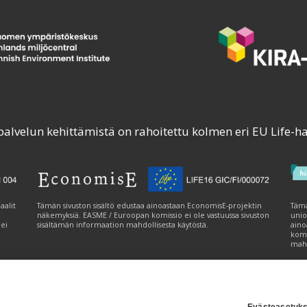
palvelun kehittämistä on rahoitettu kolmen eri EU Life-h
aalit
Tämän sivuston sisältö edustaa ainoastaan EconomisE-projektin
Tämä
näkemyksiä. EASME / Euroopan komissio ei ole vastuussa sivuston
unio
 ei
sisältämän informaation mahdollisesta käytöstä.
aino
komi
mahd