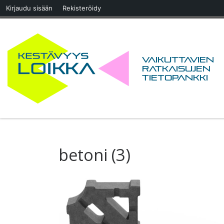
Kirjaudu sisään
Rekisteröidy
Skip to content
Vaikuttavien
ratkaisujen
tietopankki
betoni (3)