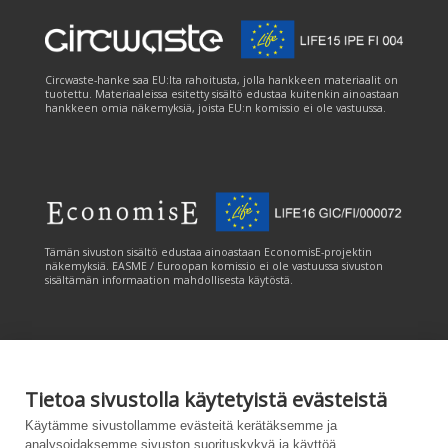
Circwaste-hanke saa EU:lta rahoitusta, jolla hankkeen materiaalit on
tuotettu. Materiaaleissa esitetty sisältö edustaa kuitenkin ainoastaan
hankkeen omia näkemyksiä, joista EU:n komissio ei ole vastuussa.
Tämän sivuston sisältö edustaa ainoastaan EconomisE-projektin
näkemyksiä. EASME / Euroopan komissio ei ole vastuussa sivuston
sisältämän informaation mahdollisesta käytöstä.
Tietoa sivustolla käytetyistä evästeistä
Tämän sivuston tuottamiseen on saatu rahoitusta Euroopan unionin
Käytämme sivustollamme evästeitä kerätäksemme ja
LIFE-ohjelmasta. Tämän sivuston sisältö edustaa ainoastaan
analysoidaksemme sivuston suorituskykyä ja käyttöä,