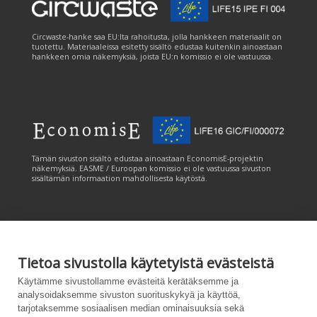
Circwaste-hanke saa EU:lta rahoitusta, jolla hankkeen materiaalit on
tuotettu. Materiaaleissa esitetty sisältö edustaa kuitenkin ainoastaan
hankkeen omia näkemyksiä, joista EU:n komissio ei ole vastuussa.
Tämän sivuston sisältö edustaa ainoastaan EconomisE-projektin
näkemyksiä. EASME / Euroopan komissio ei ole vastuussa sivuston
sisältämän informaation mahdollisesta käytöstä.
Tietoa sivustolla käytetyistä evästeistä
Tämän sivuston tuottamiseen on saatu rahoitusta Euroopan unionin
Käytämme sivustollamme evästeitä kerätäksemme ja
LIFE-ohjelmasta. Tämän sivuston sisältö edustaa ainoastaan
analysoidaksemme sivuston suorituskykyä ja käyttöä,
CANEMURE-hankkeen näkemyksiä ja EASME/EU:n komissio ei ole
tarjotaksemme sosiaalisen median ominaisuuksia sekä
vastuussa sivuston sisältämän informaation mahdollisesta käytöstä.