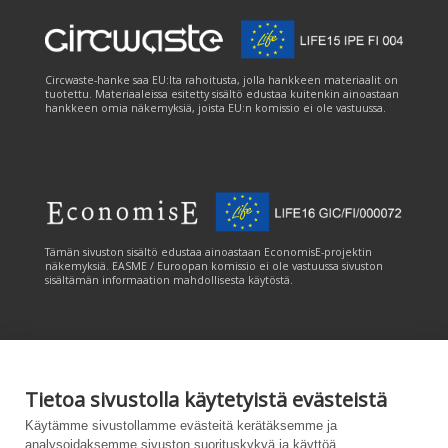
Circwaste-hanke saa EU:lta rahoitusta, jolla hankkeen materiaalit on
tuotettu. Materiaaleissa esitetty sisältö edustaa kuitenkin ainoastaan
hankkeen omia näkemyksiä, joista EU:n komissio ei ole vastuussa.
Tämän sivuston sisältö edustaa ainoastaan EconomisE-projektin
näkemyksiä. EASME / Euroopan komissio ei ole vastuussa sivuston
sisältämän informaation mahdollisesta käytöstä.
Tietoa sivustolla käytetyistä evästeistä
Tämän sivuston tuottamiseen on saatu rahoitusta Euroopan unionin
Käytämme sivustollamme evästeitä kerätäksemme ja
LIFE-ohjelmasta. Tämän sivuston sisältö edustaa ainoastaan
analysoidaksemme sivuston suorituskykyä ja käyttöä,