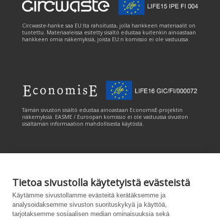
Circwaste-hanke saa EU:lta rahoitusta, jolla hankkeen materiaalit on
tuotettu. Materiaaleissa esitetty sisältö edustaa kuitenkin ainoastaan
hankkeen omia näkemyksiä, joista EU:n komissio ei ole vastuussa.
Tämän sivuston sisältö edustaa ainoastaan EconomisE-projektin
näkemyksiä. EASME / Euroopan komissio ei ole vastuussa sivuston
sisältämän informaation mahdollisesta käytöstä.
Tietoa sivustolla käytetyistä evästeistä
Tämän sivuston tuottamiseen on saatu rahoitusta Euroopan unionin
Käytämme sivustollamme evästeitä kerätäksemme ja
LIFE-ohjelmasta. Tämän sivuston sisältö edustaa ainoastaan
analysoidaksemme sivuston suorituskykyä ja käyttöä,
CANEMURE-hankkeen näkemyksiä ja EASME/EU:n komissio ei ole
tarjotaksemme sosiaalisen median ominaisuuksia sekä
vastuussa sivuston sisältämän informaation mahdollisesta käytöstä.