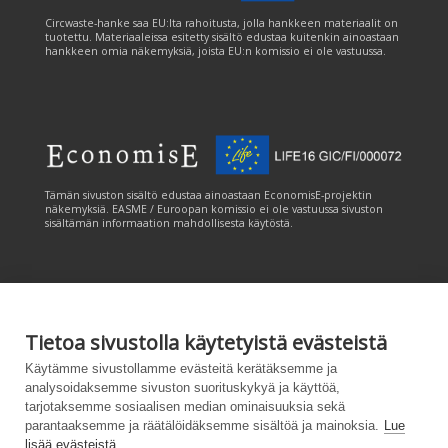
Circwaste-hanke saa EU:lta rahoitusta, jolla hankkeen materiaalit on
tuotettu. Materiaaleissa esitetty sisältö edustaa kuitenkin ainoastaan
hankkeen omia näkemyksiä, joista EU:n komissio ei ole vastuussa.
Tämän sivuston sisältö edustaa ainoastaan EconomisE-projektin
näkemyksiä. EASME / Euroopan komissio ei ole vastuussa sivuston
sisältämän informaation mahdollisesta käytöstä.
Tietoa sivustolla käytetyistä evästeistä
Tämän sivuston tuottamiseen on saatu rahoitusta Euroopan unionin
Käytämme sivustollamme evästeitä kerätäksemme ja
LIFE-ohjelmasta. Tämän sivuston sisältö edustaa ainoastaan
analysoidaksemme sivuston suorituskykyä ja käyttöä,
CANEMURE-hankkeen näkemyksiä ja EASME/EU:n komissio ei ole
tarjotaksemme sosiaalisen median ominaisuuksia sekä
vastuussa sivuston sisältämän informaation mahdollisesta käytöstä.
parantaaksemme ja räätälöidäksemme sisältöä ja mainoksia.
Lue
lisää evästeistä