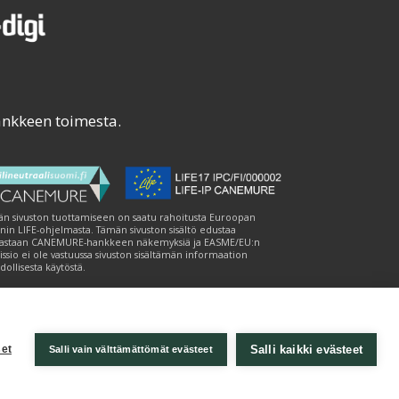
ankkeen toimesta.
n sivuston tuottamiseen on saatu rahoitusta Euroopan
nin LIFE-ohjelmasta. Tämän sivuston sisältö edustaa
astaan CANEMURE-hankkeen näkemyksiä ja EASME/EU:n
ssio ei ole vastuussa sivuston sisältämän informaation
ollisesta käytöstä.
Salli kaikki evästeet
et
Salli vain välttämättömät evästeet