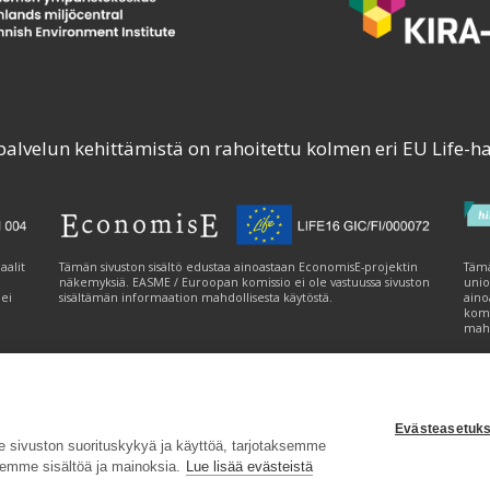
palvelun kehittämistä on rahoitettu kolmen eri EU Life-h
aalit
Tämän sivuston sisältö edustaa ainoastaan EconomisE-projektin
Tämä
näkemyksiä. EASME / Euroopan komissio ei ole vastuussa sivuston
unio
 ei
sisältämän informaation mahdollisesta käytöstä.
aino
komi
mahd
Evästeasetuks
tavuusseloste
|
Evästeasetukset
|
Lähetä palautetta (syke.fi)
sivuston suorituskykyä ja käyttöä, tarjotaksemme
emme sisältöä ja mainoksia.
Lue lisää evästeistä