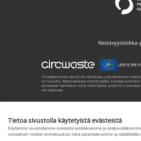
Kestävyysloikka-
Circwaste-hanke saa EU:lta rahoitusta, jolla hankkeen materi
on tuotettu. Materiaaleissa esitetty sisältö edustaa kuitenkin
ainoastaan hankkeen omia näkemyksiä, joista EU:n komissio
ole vastuussa.
Tietoa sivustolla käytetyistä evästeistä
Palvelukuvaus
|
Tietosuojailmoitus
|
Saavutet
Käytämme sivustollamme evästeitä kerätäksemme ja analysoidaksemme 
sosiaalisen median ominaisuuksia sekä parantaaksemme ja räätälöidäks
Powered by
– Suunniteltu
Customizrilla