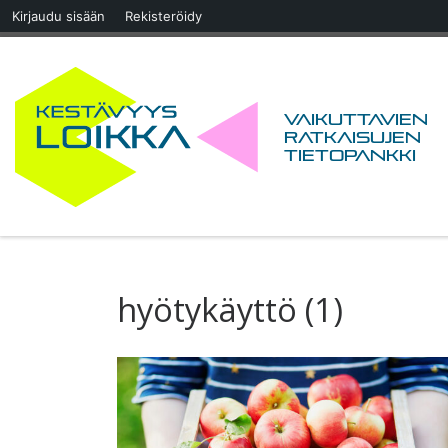
Kirjaudu sisään
Rekisteröidy
Skip to content
Vaikuttavien
ratkaisujen
tietopankki
hyötykäyttö (1)