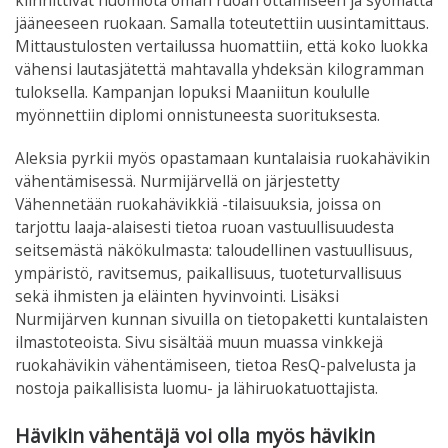
kiinnittivät huomiota oman ruoan ottamiseen ja syömättä
jääneeseen ruokaan. Samalla toteutettiin uusintamittaus.
Mittaustulosten vertailussa huomattiin, että koko luokka
vähensi lautasjätettä mahtavalla yhdeksän kilogramman
tuloksella. Kampanjan lopuksi Maaniitun koululle
myönnettiin diplomi onnistuneesta suorituksesta.
Aleksia pyrkii myös opastamaan kuntalaisia ruokahävikin
vähentämisessä. Nurmijärvellä on järjestetty
Vähennetään ruokahävikkiä -tilaisuuksia, joissa on
tarjottu laaja-alaisesti tietoa ruoan vastuullisuudesta
seitsemästä näkökulmasta: taloudellinen vastuullisuus,
ympäristö, ravitsemus, paikallisuus, tuoteturvallisuus
sekä ihmisten ja eläinten hyvinvointi. Lisäksi
Nurmijärven kunnan sivuilla on tietopaketti kuntalaisten
ilmastoteoista. Sivu sisältää muun muassa vinkkejä
ruokahävikin vähentämiseen, tietoa ResQ-palvelusta ja
nostoja paikallisista luomu- ja lähiruokatuottajista.
Hävikin vähentäjä voi olla myös hävikin