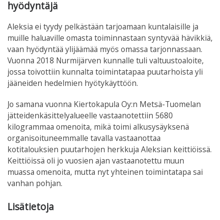
hyödyntäjä
Aleksia ei tyydy pelkästään tarjoamaan kuntalaisille ja
muille haluaville omasta toiminnastaan syntyvää hävikkiä,
vaan hyödyntää ylijäämää myös omassa tarjonnassaan.
Vuonna 2018 Nurmijärven kunnalle tuli valtuustoaloite,
jossa toivottiin kunnalta toimintatapaa puutarhoista yli
jääneiden hedelmien hyötykäyttöön.
Jo samana vuonna Kiertokapula Oy:n Metsä-Tuomelan
jätteidenkäsittelyalueelle vastaanotettiin 5680
kilogrammaa omenoita, mikä toimi alkusysäyksenä
organisoituneemmalle tavalla vastaanottaa
kotitalouksien puutarhojen herkkuja Aleksian keittiöissä.
Keittiöissä oli jo vuosien ajan vastaanotettu muun
muassa omenoita, mutta nyt yhteinen toimintatapa sai
vanhan pohjan.
Lisätietoja