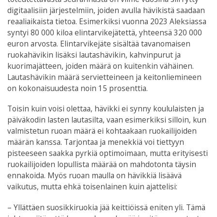
digitaalisiin järjestelmiin, joiden avulla hävikistä saadaan
reaaliaikaista tietoa. Esimerkiksi vuonna 2023 Aleksiassa
syntyi 80 000 kiloa elintarvikejätettä, yhteensä 320 000
euron arvosta. E
lintarvikejäte sisältää tavanomaisen
ruokahävikin lisäksi lautashävikin, kahvinpurut ja
kuorimajätteen, joiden määrä on kuitenkin vähäinen.
Lautashävikin määrä servietteineen ja keitonliemineen
on kokonaisuudesta noin 15 prosenttia.
Toisin kuin voisi olettaa, hävikki ei synny koululaisten ja
päiväkodin lasten lautasilta, vaan esimerkiksi silloin, kun
valmistetun ruoan määrä ei kohtaakaan ruokailijoiden
määrän kanssa. Tarjontaa ja menekkiä voi tiettyyn
pisteeseen saakka pyrkiä optimoimaan, mutta erityisesti
ruokailijoiden lopullista määrää on mahdotonta täysin
ennakoida. Myös ruoan maulla on hävikkiä lisäävä
vaikutus, mutta ehkä toisenlainen kuin ajattelisi:
– Yllättäen suosikkiruokia jää keittiöissä eniten yli. Tämä