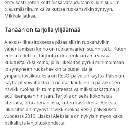
erityisesti, joten keittiöissä varaudutaan silloin suuriin
tilausmääriin, mikä vaikuttaa ruokahävikin syntyyn,
Mikkola jatkaa.
Tänään on tarjolla ylijäämää
Aleksia-liikelaitoksessa pääasiallisin ruokahävikin
vähentämisen keino on ruokamäärien suunnittelu. Kuten
edellä todettiin, tarjonta ei kuitenkaan aina vastaa
kulutusta. Yksi keino, jolla liikelaitos pyrkii minimoimaan
jo syntyneen ruokahävikin taloudellisia ja
ympäristövaikutuksia on ResQ-palvelun käyttö. Palvelun
käyttäjät voivat ostaa ja noutaa koulujen ja päiväkotien
hävikkiruokaa 44 toimipisteestä valmiiksi pakattuna ja
edullisempaan hintaan. Tarjolla on sekä kokonaisia
aterioita
,
että aterian osia
,
kuten kastikkeita. Aleksia-
liikelaitos on myynyt hävikkiruokaa ResQ-palvelussa
vuodesta 2019. Lisäksi Aleksialla on nykyisin myös kaksi
paikallista lahjoituskohdetta.