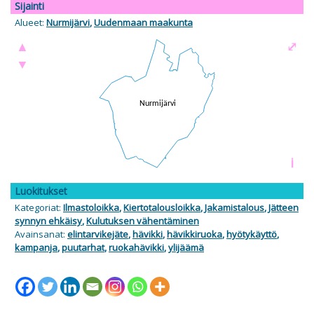
Sijainti
Alueet:
Nurmijärvi
,
Uudenmaan maakunta
▲
⤢
▼
i
Luokitukset
Kategoriat:
Ilmastoloikka
,
Kiertotalousloikka
,
Jakamistalous
,
Jätteen
synnyn ehkäisy
,
Kulutuksen vähentäminen
Avainsanat:
elintarvikejäte
,
hävikki
,
hävikkiruoka
,
hyötykäyttö
,
kampanja
,
puutarhat
,
ruokahävikki
,
ylijäämä