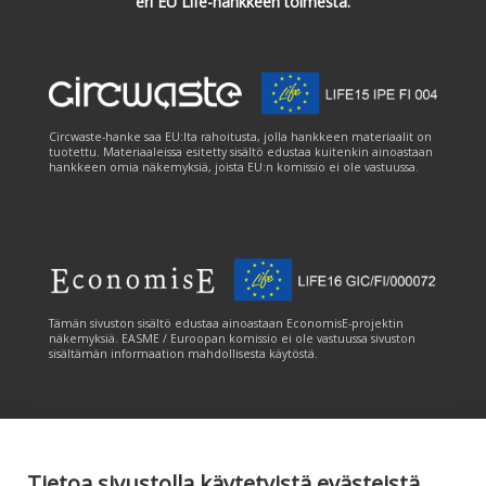
eri EU Life-hankkeen toimesta.
Circwaste-hanke saa EU:lta rahoitusta, jolla hankkeen materiaalit on
tuotettu. Materiaaleissa esitetty sisältö edustaa kuitenkin ainoastaan
hankkeen omia näkemyksiä, joista EU:n komissio ei ole vastuussa.
Tämän sivuston sisältö edustaa ainoastaan EconomisE-projektin
näkemyksiä. EASME / Euroopan komissio ei ole vastuussa sivuston
sisältämän informaation mahdollisesta käytöstä.
Tietoa sivustolla käytetyistä evästeistä