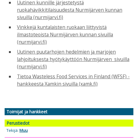
Uutinen kunnille järjestetystä
ruokahävikkitilaisuudesta Nurmijärven kunnan
sivuilla (nurmijarvi.fi)
Vinkkejä kuntalaisten ruokaan liittyvistä
ilmastoteoista Nurmijärven kunnan sivuilla
(nurmijarvi.fi)
Uutinen puutarhojen hedelmien ja marjojen
lahjoituksesta hyötykäyttöön Nurmijärven sivuilla
(nurmijarvi.fi)
Tietoa Wasteless Food Services in Finland (WFSF) -
hankkeesta Xamkin sivuilla (xamk.fi)
Toimijat ja hankkeet
Perustiedot
Tekijä:
Muu