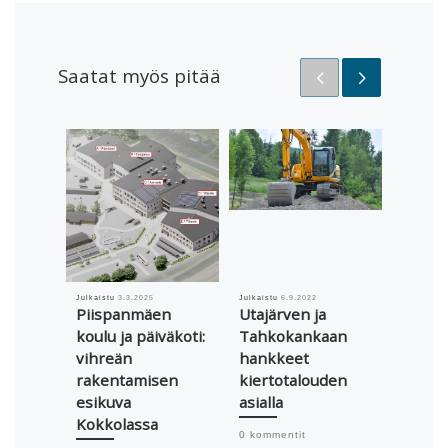
Saatat myös pitää
Julkaistu
3.3.2025
Julkaistu
6.9.2022
Julkaistu
Piispanmäen
Utajärven ja
Kuopi
koulu ja päiväkoti:
Tahkokankaan
valtuu
vihreän
hankkeet
siirtyi
rakentamisen
kiertotalouden
aurin
esikuva
asialla
an
Kokkolassa
0 kommentit
0 komme