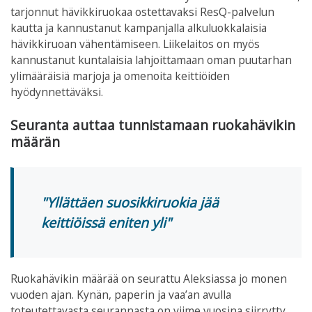
tarjonnut hävikkiruokaa ostettavaksi ResQ-palvelun
kautta ja kannustanut kampanjalla alkuluokkalaisia
hävikkiruoan vähentämiseen. Liikelaitos on myös
kannustanut kuntalaisia lahjoittamaan oman puutarhan
ylimääräisiä marjoja ja omenoita keittiöiden
hyödynnettäväksi.
Seuranta auttaa tunnistamaan ruokahävikin
määrän
Yllättäen suosikkiruokia jää
keittiöissä eniten yli
Ruokahävikin määrää on seurattu Aleksiassa jo monen
vuoden ajan. Kynän, paperin ja vaa’an avulla
toteutettavasta seurannasta on viime vuosina siirrytty