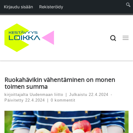
Kirjaudu sisään
Rekisteröidy
Skip to content
Searc
Vali
Ruokahävikin vähentäminen on monen
toimen summa
kirjoittajalta
Uudenmaan liitto
|
Julkaistu
22.4.2024
-
Päivitetty
22.4.2024
|
0 kommentit