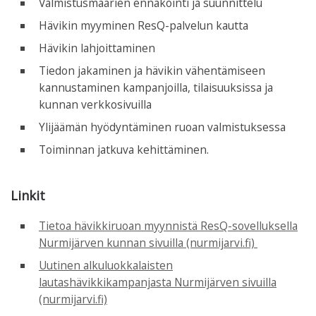
Valmistusmäärien ennakointi ja suunnittelu
Hävikin myyminen ResQ-palvelun kautta
Hävikin lahjoittaminen
Tiedon jakaminen ja hävikin vähentämiseen
kannustaminen kampanjoilla, tilaisuuksissa ja
kunnan verkkosivuilla
Ylijäämän hyödyntäminen ruoan valmistuksessa
Toiminnan jatkuva kehittäminen.
Linkit
Tietoa hävikkiruoan myynnistä ResQ-sovelluksella
Nurmijärven kunnan sivuilla (nurmijarvi.fi)
Uutinen alkuluokkalaisten
lautashävikkikampanjasta Nurmijärven sivuilla
(nurmijarvi.fi)