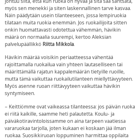
johtuu siitä, että kun ruoka on hyvää ja sitä saa santsata,
myös sen menekki ja siten laskennallinen tarve kasvaa.
Näin päädytään usein tilanteeseen, jossa lempiruokia
tilataan muita ruokia enemmän. Jos ruokailijoita sitten
onkin huomattavasti odotettua vähemmän, hävikin
määrä on normaalia suurempi, kertoo Aleksian
palvelupäällikkö
Riitta Mikkola
.
Hävikin määrää voisikin periaatteessa vähentää
rajoittamalla ruokailua vain yhteen lautaselliseen tai
määrittämällä rajatun kappalemäärän tietyille ruoille,
mutta tämä vaikuttaa ruokailutilanteen miellyttävyyteen.
Myös asenne ruoan riittävyyteen vaikuttaa hävikin
syntymiseen.
– Keittiömme ovat vaikeassa tilanteessa: jos päivän ruoka
ei riitä kaikille, saamme heti palautetta. Koulu- ja
päiväkotiravintoloissamme on aina tarpeen vaatiessa
vararuokaa tarjolla, joten kukaan ei koskaan jää ilman
ruokaa. Suosikkiruoan loppuminen harmittaa oppilaita