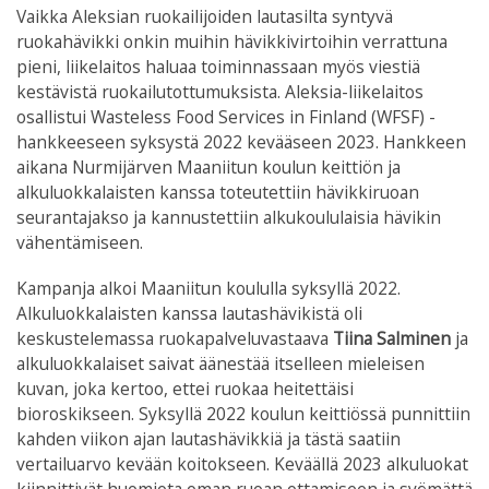
Vaikka Aleksian ruokailijoiden lautasilta syntyvä
ruokahävikki onkin muihin hävikkivirtoihin verrattuna
pieni, liikelaitos haluaa toiminnassaan myös viestiä
kestävistä ruokailutottumuksista. Aleksia-liikelaitos
osallistui Wasteless Food Services in Finland (WFSF) -
hankkeeseen syksystä 2022 kevääseen 2023. Hankkeen
aikana Nurmijärven Maaniitun koulun keittiön ja
alkuluokkalaisten kanssa toteutettiin hävikkiruoan
seurantajakso ja kannustettiin alkukoululaisia hävikin
vähentämiseen.
Kampanja alkoi Maaniitun koululla syksyllä 2022.
Alkuluokkalaisten kanssa lautashävikistä oli
keskustelemassa ruokapalveluvastaava
Tiina Salminen
ja
alkuluokkalaiset saivat äänestää itselleen mieleisen
kuvan, joka kertoo, ettei ruokaa heitettäisi
bioroskikseen. Syksyllä 2022 koulun keittiössä punnittiin
kahden viikon ajan lautashävikkiä ja tästä saatiin
vertailuarvo kevään koitokseen. Keväällä 2023 alkuluokat