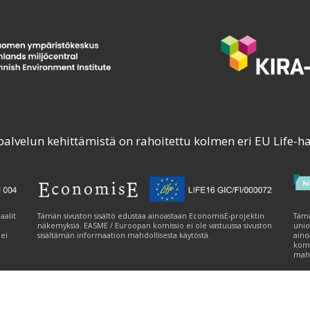
palvelun kehittämistä on rahoitettu kolmen eri EU Life-h
aalit
Tämän sivuston sisältö edustaa ainoastaan EconomisE-projektin
Tämä
näkemyksiä. EASME / Euroopan komissio ei ole vastuussa sivuston
unio
 ei
sisältämän informaation mahdollisesta käytöstä.
aino
komi
mahd