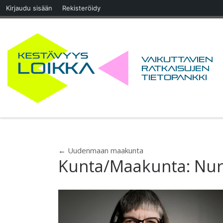
Kirjaudu sisään
Rekisteröidy
Skip to content
Vaikuttavien
ratkaisujen
tietopankki
←
Uudenmaan maakunta
Kunta/Maakunta:
Nur