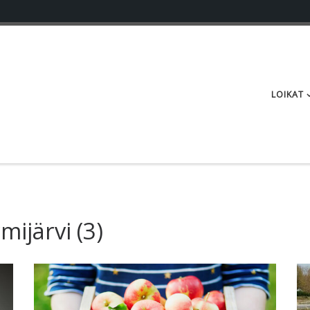
LOIKAT
mijärvi
(3)