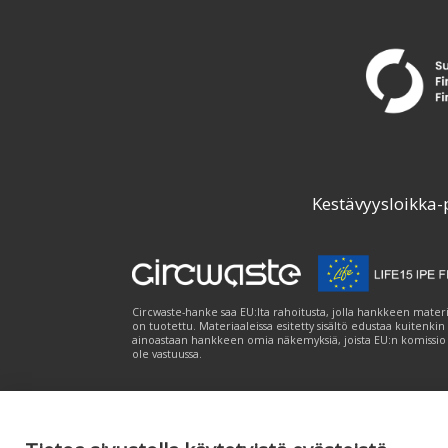
Kestävyysloikka-
Circwaste-hanke saa EU:lta rahoitusta, jolla hankkeen materi
on tuotettu. Materiaaleissa esitetty sisältö edustaa kuitenkin
ainoastaan hankkeen omia näkemyksiä, joista EU:n komissio
ole vastuussa.