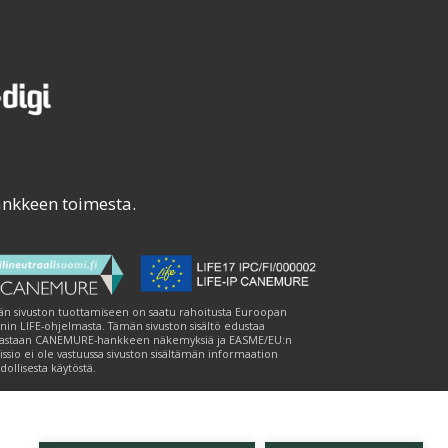
ankkeen toimesta.
n sivuston tuottamiseen on saatu rahoitusta Euroopan
nin LIFE-ohjelmasta. Tämän sivuston sisältö edustaa
astaan CANEMURE-hankkeen näkemyksiä ja EASME/EU:n
ssio ei ole vastuussa sivuston sisältämän informaation
ollisesta käytöstä.