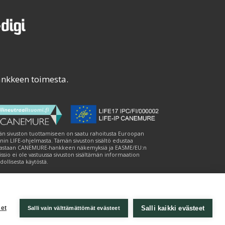
ankkeen toimesta.
n sivuston tuottamiseen on saatu rahoitusta Euroopan
nin LIFE-ohjelmasta. Tämän sivuston sisältö edustaa
astaan CANEMURE-hankkeen näkemyksiä ja EASME/EU:n
ssio ei ole vastuussa sivuston sisältämän informaation
ollisesta käytöstä.
Salli kaikki evästeet
et
Salli vain välttämättömät evästeet