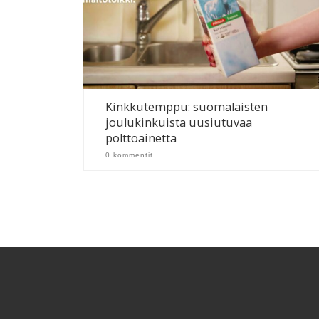
Kinkkutemppu: suomalaisten
joulukinkuista uusiutuvaa
polttoainetta
0 kommentit