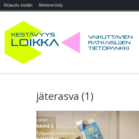
Kirjaudu sisään
Rekisteröidy
Skip to content
Vaikuttavien
ratkaisujen
tietopankki
jäterasva (1)