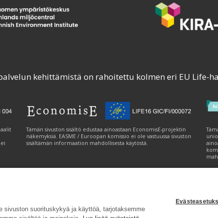
palvelun kehittämistä on rahoitettu kolmen eri EU Life-h
aalit
Tämän sivuston sisältö edustaa ainoastaan EconomisE-projektin
Tämä
näkemyksiä. EASME / Euroopan komissio ei ole vastuussa sivuston
unio
 ei
sisältämän informaation mahdollisesta käytöstä.
aino
komi
mahd
Evästeasetuks
tavuusseloste
|
Evästeasetukset
|
Lähetä palautetta (syke.fi)
sivuston suorituskykyä ja käyttöä, tarjotaksemme