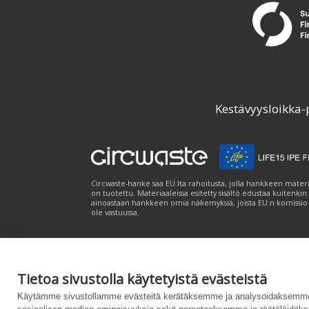
Kestävyysloikka-
Circwaste-hanke saa EU:lta rahoitusta, jolla hankkeen materi
on tuotettu. Materiaaleissa esitetty sisältö edustaa kuitenkin
ainoastaan hankkeen omia näkemyksiä, joista EU:n komissio
ole vastuussa.
Tietoa sivustolla käytetyistä evästeistä
Palvelukuvaus
|
Tietosuojailmoitus
|
Saavutet
Käytämme sivustollamme evästeitä kerätäksemme ja analysoidaksemme 