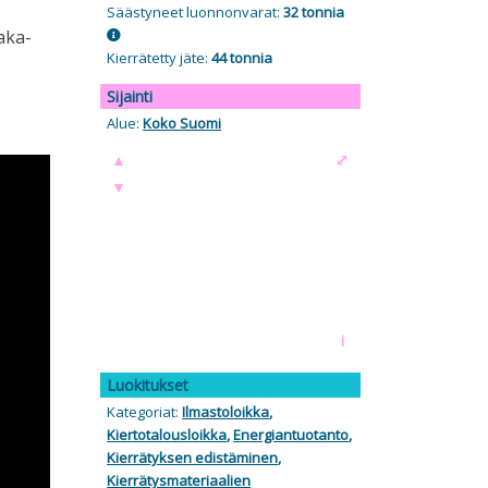
Säästyneet luonnonvarat:
32 tonnia
aka-
Kierrätetty jäte:
44 tonnia
Sijainti
Alue:
Koko Suomi
▲
⤢
▼
i
Luokitukset
Kategoriat:
Ilmastoloikka
,
Kiertotalousloikka
,
Energiantuotanto
,
Kierrätyksen edistäminen
,
Kierrätysmateriaalien