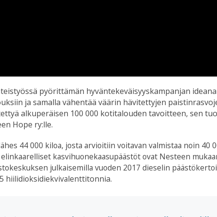
hteistyössä pyörittämän hyväntekeväisyyskampanjan ideana 
ouksiin ja samalla vähentää väärin hävitettyjen paistinrasvo
ettyä alkuperäisen 100 000 kotitalouden tavoitteen, sen t
uo
en Hope ry:lle.
lähes 44 000 kiloa, josta arvioitiin voitavan valmistaa noin 40 
lin elinkaarelliset kasvihuonekaasupäästöt ovat Nesteen muka
stokeskuksen julkaisemilla vuoden 2017 dieselin päästökertoi
 hiilidioksidiekvivalentti
tonnia
.