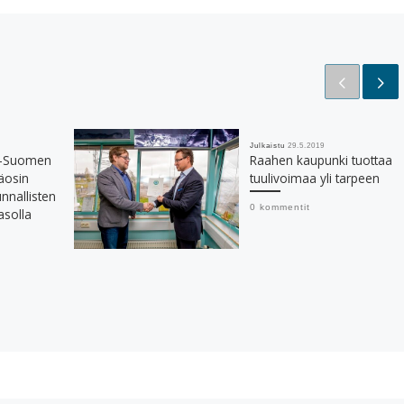
Julkaistu
29.5.2019
ki-Suomen
Raahen kaupunki tuottaa
äosin
tuulivoimaa yli tarpeen
nnallisten
0 kommentit
asolla