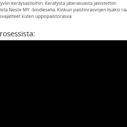
yviin keräysastioihin.
Kerätystä jäterasvasta jalostettiin
stä Neste MY -biodieseliä. Kinkun paistinrasvojen lisäksi ra
asvajätteet kuten uppopaistorasva.
rosessista: