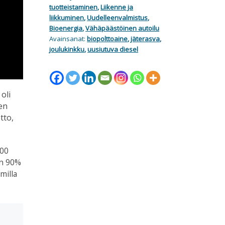
tuotteistaminen
,
Liikenne ja
liikkuminen
,
Uudelleenvalmistus
,
Bioenergia
,
Vähäpäästöinen autoilu
Avainsanat:
biopolttoaine
,
jäterasva
,
joulukinkku
,
uusiutuva diesel
oli
jen
tto,
000
an 90%
milla