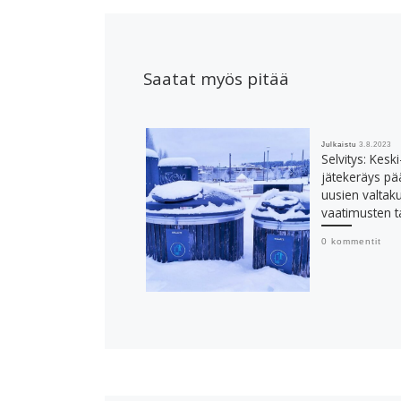
Saatat myös pitää
Julkaistu
3.8.2023
Selvitys: Kes
jätekeräys pä
uusien valtaku
vaatimusten t
0 kommentit