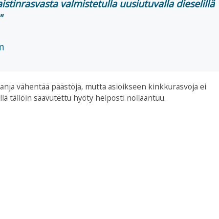
tinrasvasta valmistetulla uusiutuvalla dieselillä
m
ja vähentää päästöjä, mutta asioikseen kinkkurasvoja ei
lä tällöin saavutettu hyöty helposti nollaantuu.