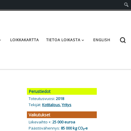
S
LOIKKAKARTTA
TIETOA LOIKASTA
ENGLISH
Perustiedot
Toteutusvuosi:
2018
Tekijät:
Kotitalous
,
Yritys
Vaikutukset
Liikevaihto +:
25 000 euroa
Päästövähennys:
85 000 kg CO₂-e