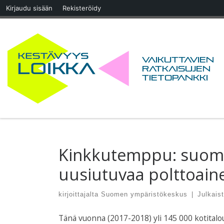
Kirjaudu sisään
Rekisteröidy
Skip to content
Vaikuttavien
ratkaisujen
tietopankki
Kinkkutemppu: suomal
uusiutuvaa polttoain
kirjoittajalta
Suomen ympäristökeskus
|
Julkais
Tänä vuonna (2017-2018) yli 145 000 kotitalou