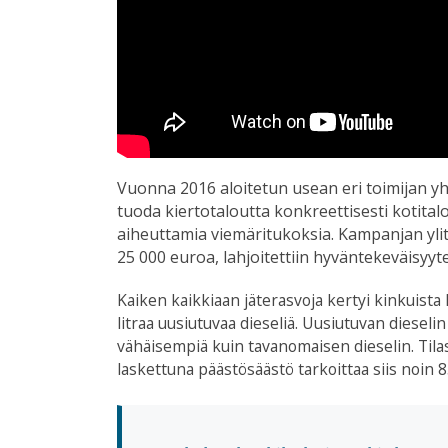
Vuonna 2016 aloitetun usean eri toimijan y
tuoda kiertotaloutta konkreettisesti kotital
aiheuttamia viemäritukoksia.
Kampanjan ylit
25 000 euroa, lahjoitettiin hyväntekeväisyyte
Kaiken kaikkiaan jäterasvoja kertyi kinkuista 
litraa uusiutuvaa dieseliä. Uusiutuvan diese
vähäisempiä kuin tavanomaisen dieselin. Tila
laskettuna päästösäästö tarkoittaa siis noin 85