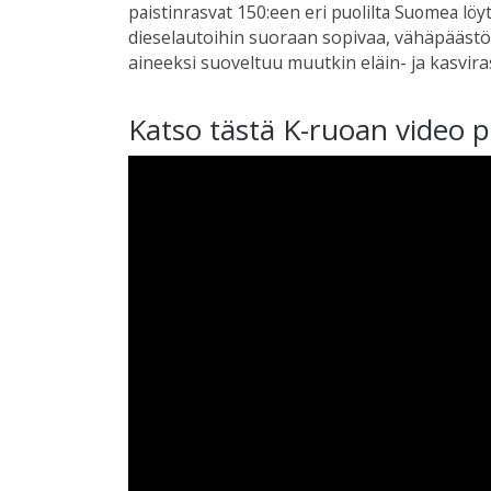
paistinrasvat 150:een eri puolilta Suomea löyt
dieselautoihin suoraan sopivaa, vähäpäästöi
aineeksi suoveltuu muutkin eläin- ja kasvir
Katso tästä K-ruoan video p