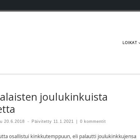
LOIKAT
aisten joulukinkuista
etta
tu
20.6.2018
-
Päivitetty
11.1.2021
|
0 kommentit
tta osallistui kinkkutemppuun, eli palautti joulukinkkujensa