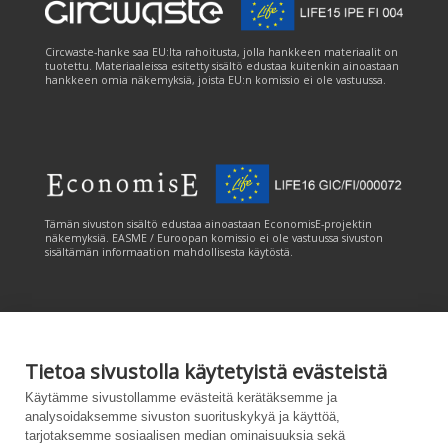
Circwaste-hanke saa EU:lta rahoitusta, jolla hankkeen materiaalit on
tuotettu. Materiaaleissa esitetty sisältö edustaa kuitenkin ainoastaan
hankkeen omia näkemyksiä, joista EU:n komissio ei ole vastuussa.
Tämän sivuston sisältö edustaa ainoastaan EconomisE-projektin
näkemyksiä. EASME / Euroopan komissio ei ole vastuussa sivuston
sisältämän informaation mahdollisesta käytöstä.
Tietoa sivustolla käytetyistä evästeistä
Tämän sivuston tuottamiseen on saatu rahoitusta Euroopan unionin
Käytämme sivustollamme evästeitä kerätäksemme ja
LIFE-ohjelmasta. Tämän sivuston sisältö edustaa ainoastaan
analysoidaksemme sivuston suorituskykyä ja käyttöä,
CANEMURE-hankkeen näkemyksiä ja EASME/EU:n komissio ei ole
tarjotaksemme sosiaalisen median ominaisuuksia sekä
vastuussa sivuston sisältämän informaation mahdollisesta käytöstä.