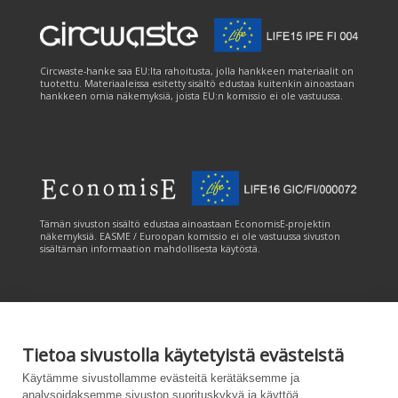
Circwaste-hanke saa EU:lta rahoitusta, jolla hankkeen materiaalit on
tuotettu. Materiaaleissa esitetty sisältö edustaa kuitenkin ainoastaan
hankkeen omia näkemyksiä, joista EU:n komissio ei ole vastuussa.
Tämän sivuston sisältö edustaa ainoastaan EconomisE-projektin
näkemyksiä. EASME / Euroopan komissio ei ole vastuussa sivuston
sisältämän informaation mahdollisesta käytöstä.
Tietoa sivustolla käytetyistä evästeistä
Tämän sivuston tuottamiseen on saatu rahoitusta Euroopan unionin
Käytämme sivustollamme evästeitä kerätäksemme ja
LIFE-ohjelmasta. Tämän sivuston sisältö edustaa ainoastaan
analysoidaksemme sivuston suorituskykyä ja käyttöä,