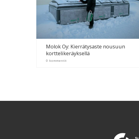
Molok Oy: Kierrätysaste nousuun
korttelikeräyksellä
0 kommentit