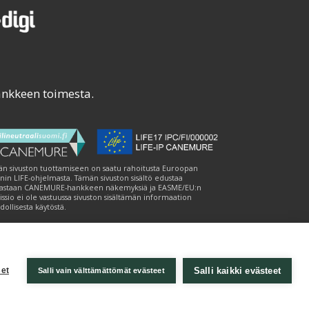
ankkeen toimesta.
n sivuston tuottamiseen on saatu rahoitusta Euroopan
nin LIFE-ohjelmasta. Tämän sivuston sisältö edustaa
astaan CANEMURE-hankkeen näkemyksiä ja EASME/EU:n
ssio ei ole vastuussa sivuston sisältämän informaation
ollisesta käytöstä.
Salli kaikki evästeet
et
Salli vain välttämättömät evästeet