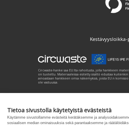
Kestävyysloikka-
Circwaste-hanke saa EU:lta rahoitusta, jolla hankkeen materi
on tuotettu. Materiaaleissa esitetty sisältö edustaa kuitenkin
ainoastaan hankkeen omia näkemyksiä, joista EU:n komissio
ole vastuussa.
Tietoa sivustolla käytetyistä evästeistä
Palvelukuvaus
|
Tietosuojailmoitus
|
Saavutet
Käytämme sivustollamme evästeitä kerätäksemme ja analysoidaksemme 
sosiaalisen median ominaisuuksia sekä parantaaksemme ja räätälöidäks
Powered by
– Suunniteltu
Customizrilla