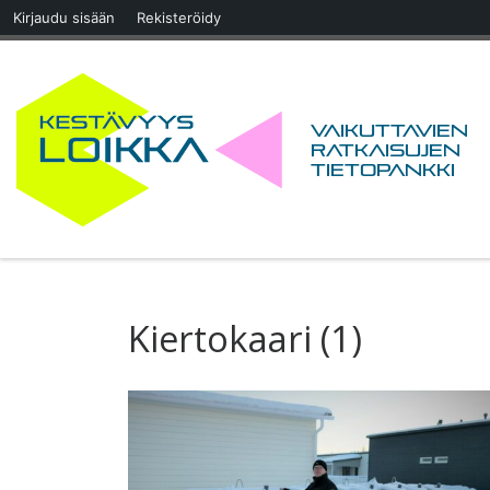
Kirjaudu sisään
Rekisteröidy
Skip to content
Vaikuttavien
ratkaisujen
tietopankki
Kiertokaari (1)