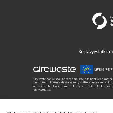
Kestävyysloikka-
Circwaste-hanke saa EU:lta rahoitusta, jolla hankkeen materi
on tuotettu. Materiaaleissa esitetty sisältö edustaa kuitenkin
ainoastaan hankkeen omia näkemyksiä, joista EU:n komissio
ole vastuussa.