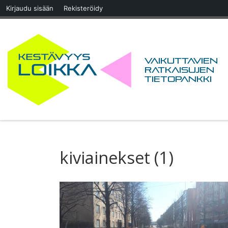
Kirjaudu sisään
Rekisteröidy
Skip to content
Vaikuttavien
ratkaisujen
tietopankki
kiviainekset (1)