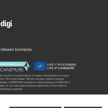
ankkeen toimesta.
n sivuston tuottamiseen on saatu rahoitusta Euroopan
nin LIFE-ohjelmasta. Tämän sivuston sisältö edustaa
astaan CANEMURE-hankkeen näkemyksiä ja EASME/EU:n
ssio ei ole vastuussa sivuston sisältämän informaation
ollisesta käytöstä.