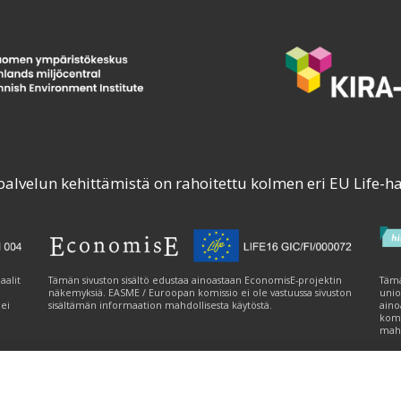
palvelun kehittämistä on rahoitettu kolmen eri EU Life-h
aalit
Tämän sivuston sisältö edustaa ainoastaan EconomisE-projektin
Tämä
näkemyksiä. EASME / Euroopan komissio ei ole vastuussa sivuston
unio
 ei
sisältämän informaation mahdollisesta käytöstä.
aino
komi
mahd