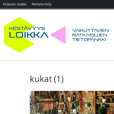
Kirjaudu sisään
Rekisteröidy
Skip to content
Vaikuttavien
ratkaisujen
tietopankki
kukat (1)