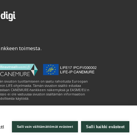
ankkeen toimesta.
n sivuston tuottamiseen on saatu rahoitusta Euroopan
nin LIFE-ohjelmasta. Tämän sivuston sisältö edustaa
astaan CANEMURE-hankkeen näkemyksiä ja EASME/EU:n
ssio ei ole vastuussa sivuston sisältämän informaation
ollisesta käytöstä.
Salli kaikki evästeet
et
Salli vain välttämättömät evästeet