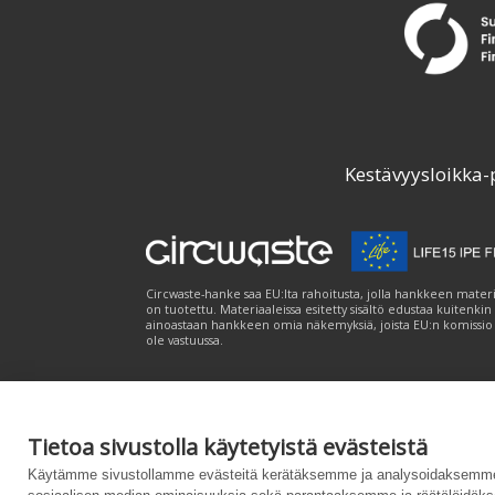
Kestävyysloikka-
Circwaste-hanke saa EU:lta rahoitusta, jolla hankkeen materi
on tuotettu. Materiaaleissa esitetty sisältö edustaa kuitenkin
ainoastaan hankkeen omia näkemyksiä, joista EU:n komissio
ole vastuussa.
Tietoa sivustolla käytetyistä evästeistä
Palvelukuvaus
|
Tietosuojailmoitus
|
Saavutet
Käytämme sivustollamme evästeitä kerätäksemme ja analysoidaksemme 