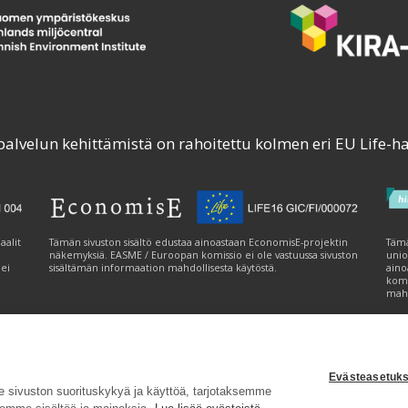
palvelun kehittämistä on rahoitettu kolmen eri EU Life-h
aalit
Tämän sivuston sisältö edustaa ainoastaan EconomisE-projektin
Tämä
näkemyksiä. EASME / Euroopan komissio ei ole vastuussa sivuston
unio
 ei
sisältämän informaation mahdollisesta käytöstä.
aino
komi
mahd
Evästeasetuks
tavuusseloste
|
Evästeasetukset
|
Lähetä palautetta (syke.fi)
sivuston suorituskykyä ja käyttöä, tarjotaksemme